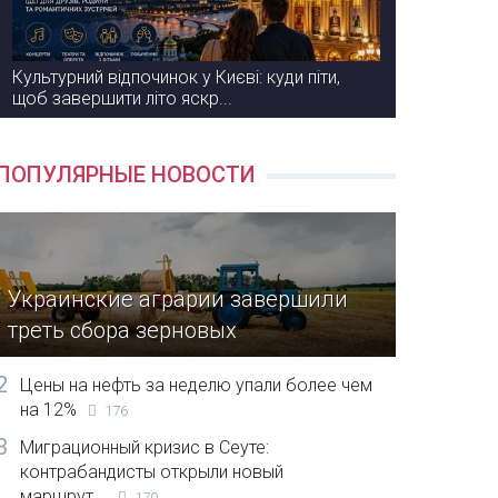
Культурний відпочинок у Києві: куди піти,
щоб завершити літо яскр...
ПОПУЛЯРНЫЕ НОВОСТИ
Украинские аграрии завершили
треть сбора зерновых
2
Цены на нефть за неделю упали более чем
на 12%
176
3
Миграционный кризис в Сеуте:
контрабандисты открыли новый
маршрут...
170