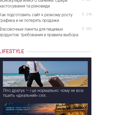
Монокуляри нічного бачення: сфери
застосування та різновиди
Как подготовить сайт к резкому росту
278
трафика и не потерять продажи
Фасовочные пакеты для пищевых
252
продуктов: требования и правила выбора
LIFESTYLE
Літо дратує — і це нормально: чому не всіх
тішить «ідеальний» сез...