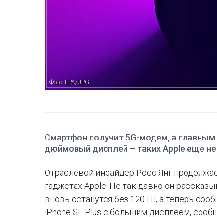
Фото: EPA/UPG
Смартфон получит 5G-модем, а главным 
дюймовый дисплей – таких Apple еще не
Отраслевой инсайдер Росс Янг продолжа
гаджетах Apple. Не так давно он рассказыв
вновь останутся без 120 Гц, а теперь со
iPhone SE Plus с большим дисплеем, соо