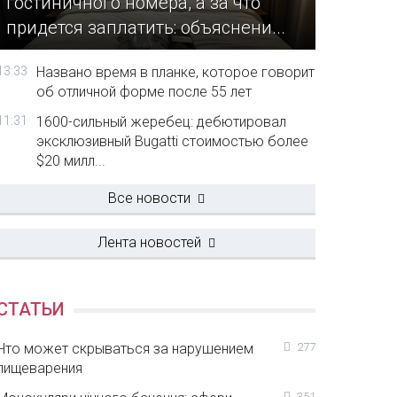
гостиничного номера, а за что
придется заплатить: объяснени...
13:33
Названо время в планке, которое говорит
об отличной форме после 55 лет
11:31
1600-сильный жеребец: дебютировал
эксклюзивный Bugatti стоимостью более
$20 милл...
Все новости
Лента новостей
СТАТЬИ
Что может скрываться за нарушением
277
пищеварения
351