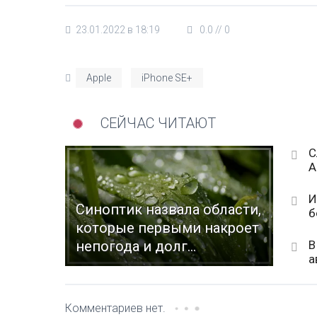
23.01.2022 в 18:19
0.0
//
0
Apple
iPhone SE+
СЕЙЧАС ЧИТАЮТ
С
А
И
Синоптик назвала области,
б
которые первыми накроет
В
непогода и долг...
а
Комментариев нет.