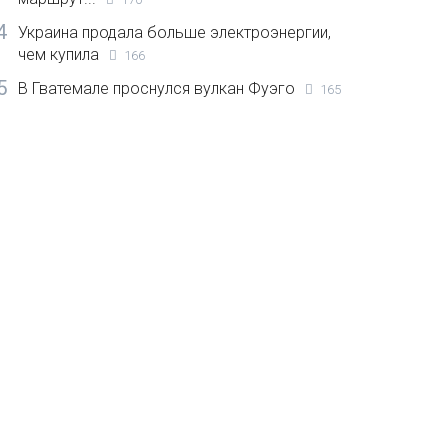
4
Украина продала больше электроэнергии,
чем купила
166
5
В Гватемале проснулся вулкан Фуэго
165