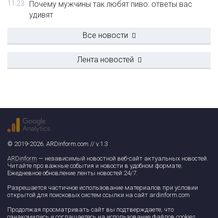
11:23
Почему мужчины так любят пиво: ответы вас
удивят
Все новости
Лента новостей
© 2019-2026. ARDinform.com // v.1.3
ARDinform
— независимый новостной веб-сайт актуальных новостей.
Читайте про важные события и новости в удобном формате.
Ежедневное обновление ленты новостей 24/7.
Разрешается частичное использование материалов при условии
открытой для поисковых систем ссылки на сайт ardinform.com
Продолжая просматривать сайт вы подтверждаете, что
ознакомились и соглашаетесь на использование файлов cookies.