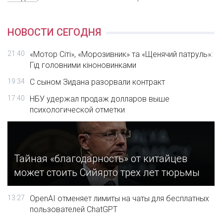
НОВОСТИ СЕГОДНЯ
21:40
«Мотор Сіті», «Морозивник» та «Щенячий патруль»:
Гід головними кіноновинками
19:34
С сыном Зидана разорвали контракт
17:40
НБУ удержал продаж долларов выше
психологической отметки
Тайная «благодарность» от китайцев
может стоить Сийярто трех лет тюрьмы
13:27
OpenAI отменяет лимиты на чаты для бесплатных
пользователей ChatGPT