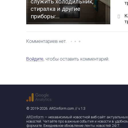
служить холодильник,
т
стиралка и другие
К
приборы:...
т
Комментариев нет.
Войдите
, чтобы оставить комментарий.
© 2019-2026. ARDinform.com // v.1.3
ARDinform
— независимый новостной веб-сайт актуальных
новостей. Читайте про важные события и новости в удобно
формате. Ежедневное обновление ленты новостей 24/7.