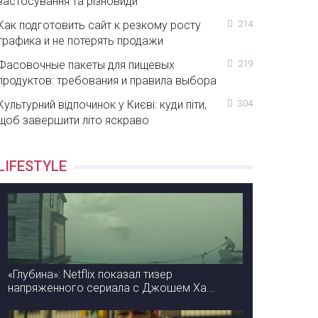
застосування та різновиди
Как подготовить сайт к резкому росту
214
трафика и не потерять продажи
Фасовочные пакеты для пищевых
219
продуктов: требования и правила выбора
Культурний відпочинок у Києві: куди піти,
304
щоб завершити літо яскраво
LIFESTYLE
«Глубина»: Netflix показал тизер
напряженного сериала с Джошем Ха...