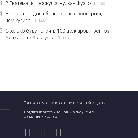
3
В Гватемале проснулся вулкан Фуэго
150
4
Украина продала больше электроэнергии,
чем купила
146
5
Сколько будут стоить 100 долларов: прогноз
банкира до 9 августа
145
Только самое важное в ленте вашей соцсети.
Подписывайтесь на наши аккаунты в
социальных сетях.