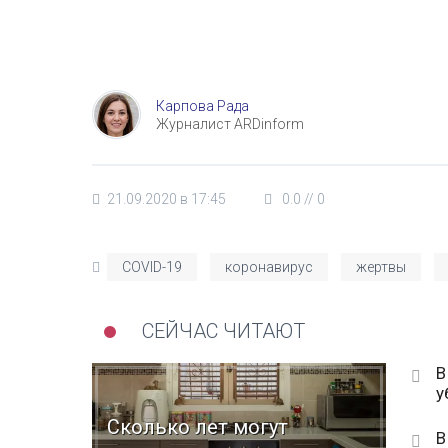
Карпова Рада
Журналист ARDinform
21.09.2020 в 17:45
0.0
//
0
COVID-19
коронавирус
жертвы
СЕЙЧАС ЧИТАЮТ
В
у
Сколько лет могут
В