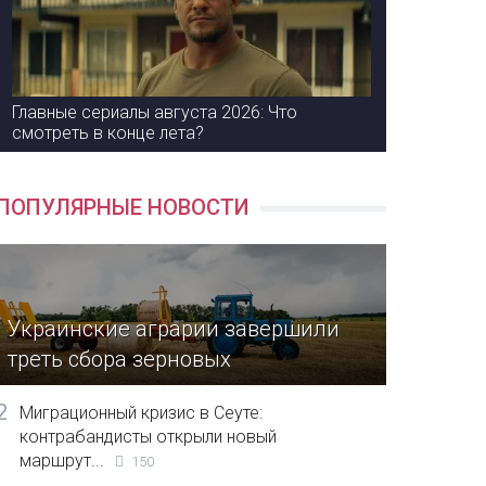
Главные сериалы августа 2026: Что
смотреть в конце лета?
ПОПУЛЯРНЫЕ НОВОСТИ
Украинские аграрии завершили
треть сбора зерновых
2
Миграционный кризис в Сеуте:
контрабандисты открыли новый
маршрут...
150