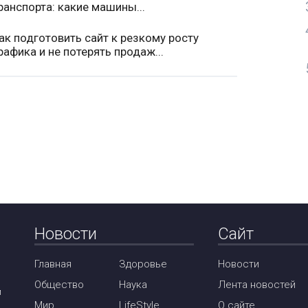
ранспорта: какие машины...
ак подготовить сайт к резкому росту
рафика и не потерять продаж...
Новости
Сайт
Главная
Здоровье
Новости
Общество
Наука
Лента новостей
м
Мир
LifeStyle
О сайте