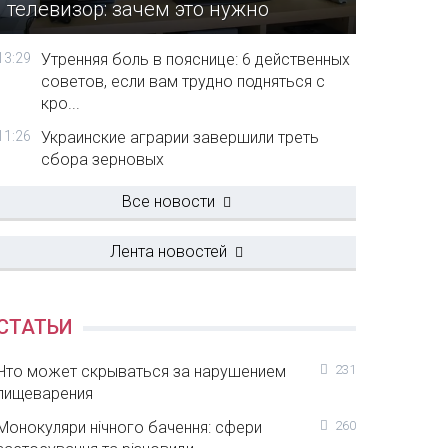
телевизор: зачем это нужно
13:29
Утренняя боль в пояснице: 6 действенных
советов, если вам трудно подняться с
кро...
11:26
Украинские аграрии завершили треть
сбора зерновых
Все новости
Лента новостей
СТАТЬИ
Что может скрываться за нарушением
231
пищеварения
Монокуляри нічного бачення: сфери
260