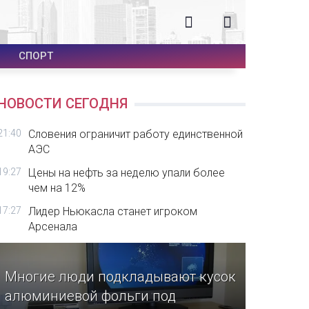
СПОРТ
НОВОСТИ СЕГОДНЯ
21:40
Словения ограничит работу единственной
АЭС
19:27
Цены на нефть за неделю упали более
чем на 12%
17:27
Лидер Ньюкасла станет игроком
Арсенала
Многие люди подкладывают кусок
алюминиевой фольги под