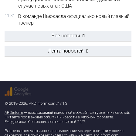
случае новых атак США
11:31
В команде Ньюкасла официально новый главный
тренер
Все новости
Лента новостей
© 2019-2026. ARDinform.com // v.1.3
ARDinform
— независимый новостной веб-сайт актуальных новостей.
Читайте про важные события и новости в удобном формате.
Ежедневное обновление ленты новостей 24/7.
Разрешается частичное использование материалов при условии
открытой для поисковых систем ссылки на сайт ardinform.com