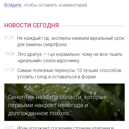
Войдите
, чтобы оставить комментарий.
НОВОСТИ СЕГОДНЯ
21:31
Не каждый год: эксперты назвали идеальный срок
для замены смартфона
19:26
Літо дратує — і це нормально: чому не всіх тішить
«ідеальний» сезон відпочинку
17:24
Самые полезные перекусы: 10 лучших способов
утолить голод и оставаться в форме
Синоптик назвала области, которые
первыми накроет непогода и
долгожданное похоло...
13:21
Иран угрожает соседним странам ударами в