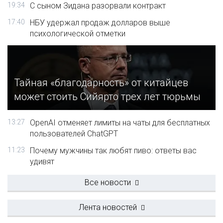
19:34
С сыном Зидана разорвали контракт
17:40
НБУ удержал продаж долларов выше
психологической отметки
Тайная «благодарность» от китайцев
может стоить Сийярто трех лет тюрьмы
13:27
OpenAI отменяет лимиты на чаты для бесплатных
пользователей ChatGPT
11:23
Почему мужчины так любят пиво: ответы вас
удивят
Все новости
Лента новостей