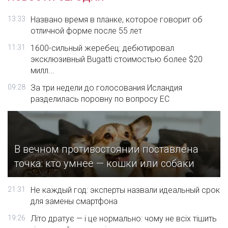
13:33
Названо время в планке, которое говорит об
отличной форме после 55 лет
11:31
1600-сильный жеребец: дебютировал
эксклюзивный Bugatti стоимостью более $20
милл...
09:28
За три недели до голосования Исландия
разделилась поровну по вопросу ЕС
В вечном противостоянии поставлена
точка: кто умнее — кошки или собаки
21:31
Не каждый год: эксперты назвали идеальный срок
для замены смартфона
19:26
Літо дратує — і це нормально: чому не всіх тішить