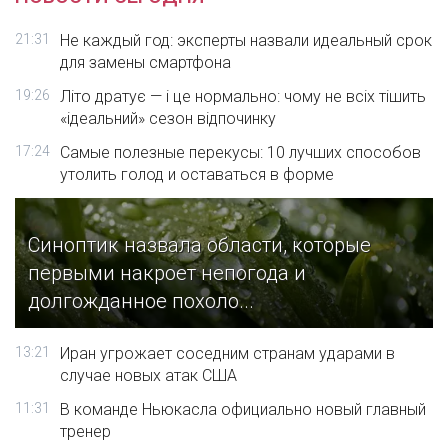
21:31
Не каждый год: эксперты назвали идеальный срок
для замены смартфона
19:26
Літо дратує — і це нормально: чому не всіх тішить
«ідеальний» сезон відпочинку
17:24
Самые полезные перекусы: 10 лучших способов
утолить голод и оставаться в форме
Синоптик назвала области, которые
первыми накроет непогода и
долгожданное похоло...
13:21
Иран угрожает соседним странам ударами в
случае новых атак США
11:31
В команде Ньюкасла официально новый главный
тренер