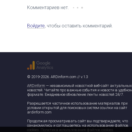
Комментариев нет.
Войдите
, чтобы оставить комментарий.
© 2019-2026. ARDinform.com // v.1.3
ARDinform
— независимый новостной веб-сайт актуальных
новостей. Читайте про важные события и новости в удобно
формате. Ежедневное обновление ленты новостей 24/7.
Разрешается частичное использование материалов при
условии открытой для поисковых систем ссылки на сайт
ardinform.com
Продолжая просматривать сайт вы подтверждаете, что
ознакомились и соглашаетесь на использование файлов
cookies.
Политика использования файлов cookies
.