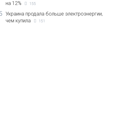
на 12%
155
5
Украина продала больше электроэнергии,
чем купила
151