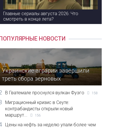
Главные сериалы августа 2026: Что
смотреть в конце лета?
ПОПУЛЯРНЫЕ НОВОСТИ
Украинские аграрии завершили
треть сбора зерновых
2
В Гватемале проснулся вулкан Фуэго
158
3
Миграционный кризис в Сеуте:
контрабандисты открыли новый
маршрут...
156
4
Цены на нефть за неделю упали более чем