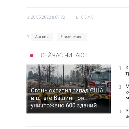
28.05.2022 в 07:32
0.0
//
0
Англия
Ярмоленко
СЕЙЧАС ЧИТАЮТ
К
т
М
Огонь охватил запад США:
к
в штате Вашингтон
м
уничтожено 600 зданий
З
и