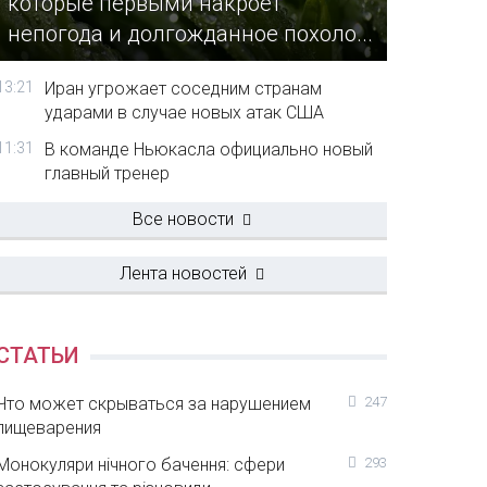
которые первыми накроет
непогода и долгожданное похоло...
13:21
Иран угрожает соседним странам
ударами в случае новых атак США
11:31
В команде Ньюкасла официально новый
главный тренер
Все новости
Лента новостей
СТАТЬИ
Что может скрываться за нарушением
247
пищеварения
Монокуляри нічного бачення: сфери
293