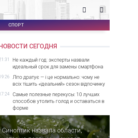
СПОРТ
НОВОСТИ СЕГОДНЯ
21:31
Не каждый год: эксперты назвали
идеальный срок для замены смартфона
19:26
Літо дратує — і це нормально: чому не
всіх тішить «ідеальний» сезон відпочинку
17:24
Самые полезные перекусы: 10 лучших
способов утолить голод и оставаться в
форме
Синоптик назвала области,