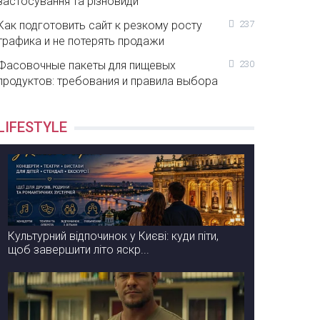
застосування та різновиди
Как подготовить сайт к резкому росту
237
трафика и не потерять продажи
Фасовочные пакеты для пищевых
230
продуктов: требования и правила выбора
LIFESTYLE
Культурний відпочинок у Києві: куди піти,
щоб завершити літо яскр...