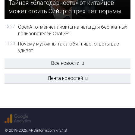
Тайная «благодарность» от китайцев
может стоить Сийярто трех лет тюрьмы
13:27
OpenAI отменяет лимиты на чаты для бесплатных
пользователей ChatGPT
11:23
Почему мужчины так любят пиво: ответы вас
удивят
Все новости
Лента новостей
© 2019-2026. ARDinform.com // v.1.3