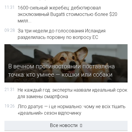
11:31
1600-сильный жеребец: дебютировал
эксклюзивный Bugatti стоимостью более $20
милл...
09:28
За три недели до голосования Исландия
разделилась поровну по вопросу ЕС
В вечном противостоянии поставлена
точка: кто умнее — кошки или собаки
21:31
Не каждый год: эксперты назвали идеальный срок
для замены смартфона
19:26
Літо дратує — і це нормально: чому не всіх тішить
«ідеальний» сезон відпочинку
Все новости