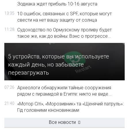
Зодиака ждет прибыль 10-16 августа
13:35
10 ошибок, связанных с SPF, которые могут
свести на нет вашу защиту от солнца
11:28
Судоходство по Ормузскому проливу будет
такое же, как до войны: Вэнс о прогрессе...
5 устройств, которые вы используете
каждый день, но забываете
перезагружать
07:26
Археологи обнаружили тайные сооружения
рядом с пирамидой в Египте: никто не виде...
21:40
«Мотор Сіті», «Морозивник» та «Щенячий патруль»:
Гід головними кіноновинками
Все новости