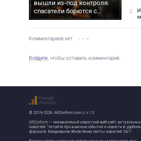
вышли из-под контроля:
И
спасатели борются с...
м
Комментариев нет.
Войдите
, чтобы оставить комментарий.
© 2019-2026. ARDinform.com // v.1.3
ARDinform
— независимый новостной веб-сайт актуальных
новостей. Читайте про важные события и новости в удобно
формате. Ежедневное обновление ленты новостей 24/7.
Разрешается частичное использование материалов при