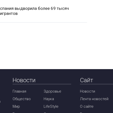
спания выдворила более 69 тысяч
игрантов
Новости
Сайт
Главная
Здоровье
Новости
Общество
Наука
Лента новостей
м
Мир
LifeStyle
О сайте