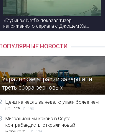
«Глубина»: Netflix показал тизер
напряженного сериала с Джошем Ха...
ПОПУЛЯРНЫЕ НОВОСТИ
Украинские аграрии завершили
треть сбора зерновых
2
Цены на нефть за неделю упали более чем
на 12%
180
3
Миграционный кризис в Сеуте:
контрабандисты открыли новый
маршрут...
174