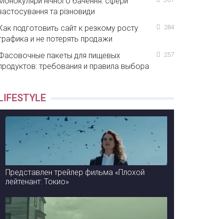
Монокуляри нічного бачення: сфери
застосування та різновиди
Как подготовить сайт к резкому росту
284
трафика и не потерять продажи
Фасовочные пакеты для пищевых
257
продуктов: требования и правила выбора
LIFESTYLE
Представлен трейлер фильма «Плохой
лейтенант: Токио»