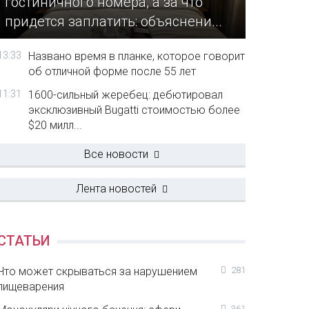
гостиничного номера, а за что
придется заплатить: объяснени...
13:33
Названо время в планке, которое говорит
об отличной форме после 55 лет
11:31
1600-сильный жеребец: дебютировал
эксклюзивный Bugatti стоимостью более
$20 милл...
Все новости
Лента новостей
СТАТЬИ
Что может скрываться за нарушением
281
пищеварения
361