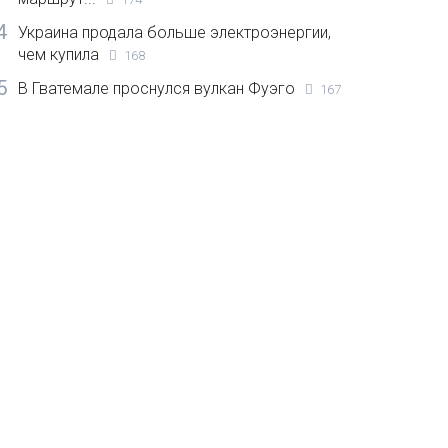
4
Украина продала больше электроэнергии,
чем купила
168
5
В Гватемале проснулся вулкан Фуэго
167