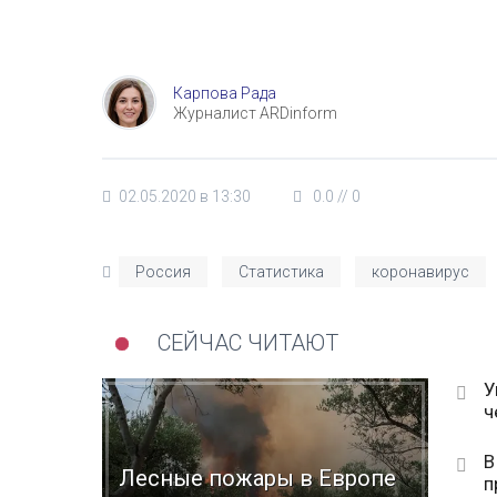
Карпова Рада
Журналист ARDinform
02.05.2020 в 13:30
0.0
//
0
Россия
Статистика
коронавирус
СЕЙЧАС ЧИТАЮТ
У
ч
В
Лесные пожары в Европе
п