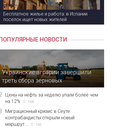
Бесплатное жилье и работа: в Испании
поселок ищет новых жителей
ПОПУЛЯРНЫЕ НОВОСТИ
Украинские аграрии завершили
треть сбора зерновых
2
Цены на нефть за неделю упали более чем
на 12%
168
3
Миграционный кризис в Сеуте:
контрабандисты открыли новый
маршрут...
163