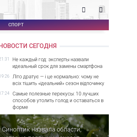
СПОРТ
НОВОСТИ СЕГОДНЯ
21:31
Не каждый год: эксперты назвали
идеальный срок для замены смартфона
19:26
Літо дратує — і це нормально: чому не
всіх тішить «ідеальний» сезон відпочинку
17:24
Самые полезные перекусы: 10 лучших
способов утолить голод и оставаться в
форме
Синоптик назвала области,