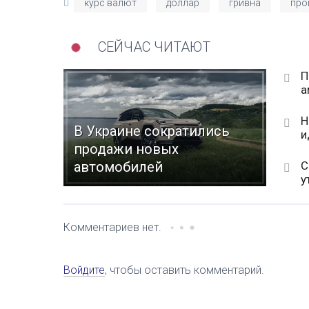
курс валют
доллар
гривна
про
СЕЙЧАС ЧИТАЮТ
П
а
Н
В Украине сократились
и
продажи новых
С
автомобилей
у
Комментариев нет.
Войдите
, чтобы оставить комментарий.