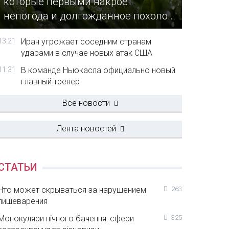
которые первыми накроет
непогода и долгожданное похоло...
13:21
Иран угрожает соседним странам
ударами в случае новых атак США
11:31
В команде Ньюкасла официально новый
главный тренер
Все новости
Лента новостей
СТАТЬИ
Что может скрываться за нарушением
263
пищеварения
Монокуляри нічного бачення: сфери
325