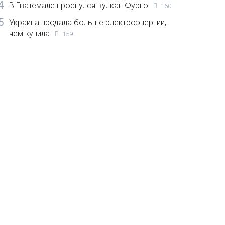
4
В Гватемале проснулся вулкан Фуэго
160
5
Украина продала больше электроэнергии,
чем купила
159