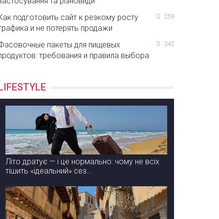
застосування та різновиди
Как подготовить сайт к резкому росту
259
трафика и не потерять продажи
Фасовочные пакеты для пищевых
242
продуктов: требования и правила выбора
LIFESTYLE
Літо дратує — і це нормально: чому не всіх
тішить «ідеальний» сез...