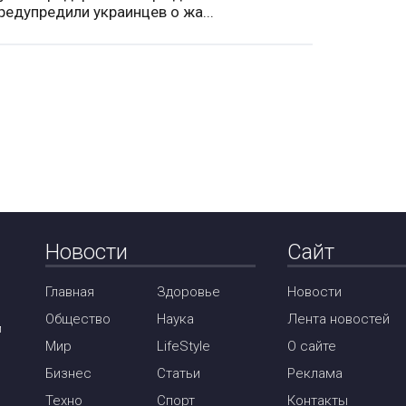
редупредили украинцев о жа...
Новости
Сайт
Главная
Здоровье
Новости
Общество
Наука
Лента новостей
м
Мир
LifeStyle
О сайте
Бизнес
Статьи
Реклама
Техно
Спорт
Контакты