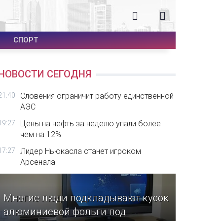
СПОРТ
НОВОСТИ СЕГОДНЯ
21:40
Словения ограничит работу единственной
АЭС
19:27
Цены на нефть за неделю упали более
чем на 12%
17:27
Лидер Ньюкасла станет игроком
Арсенала
Многие люди подкладывают кусок
алюминиевой фольги под