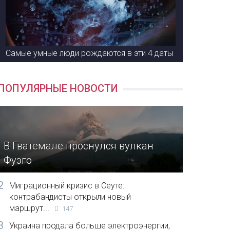
Самые умные люди рождаются в эти 4 даты
ПОПУЛЯРНЫЕ НОВОСТИ
В Гватемале проснулся вулкан
Фуэго
2
Миграционный кризис в Сеуте:
контрабандисты открыли новый
маршрут...
147
3
Украина продала больше электроэнергии,