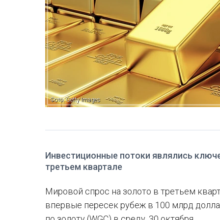
Фото: Getty Images
Инвестиционные потоки являлись ключев
третьем квартале
Мировой спрос на золото в третьем кварта
впервые пересек рубеж в 100 млрд долл
по золоту (WGC) в среду, 30 октября.