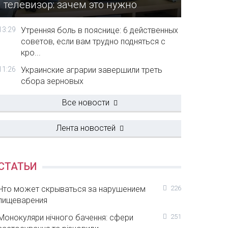
телевизор: зачем это нужно
13:29
Утренняя боль в пояснице: 6 действенных
советов, если вам трудно подняться с
кро...
11:26
Украинские аграрии завершили треть
сбора зерновых
Все новости
Лента новостей
СТАТЬИ
Что может скрываться за нарушением
226
пищеварения
Монокуляри нічного бачення: сфери
251