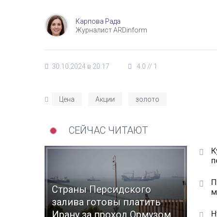
Карпова Рада
Журналист ARDinform
30.10.2024 в 20:17
4.0
//
1
Цена
Акции
золото
СЕЙЧАС ЧИТАЮТ
К
п
П
Страны Персидского
м
залива готовы платить
Н
Ирану за проход Ормузом,...