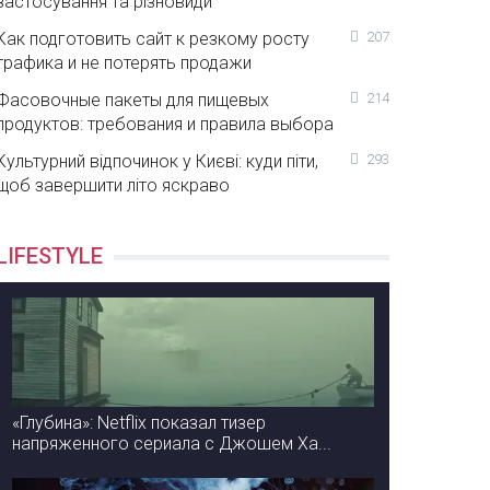
застосування та різновиди
Как подготовить сайт к резкому росту
207
трафика и не потерять продажи
Фасовочные пакеты для пищевых
214
продуктов: требования и правила выбора
Культурний відпочинок у Києві: куди піти,
293
щоб завершити літо яскраво
LIFESTYLE
«Глубина»: Netflix показал тизер
напряженного сериала с Джошем Ха...