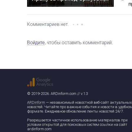
п
Комментариев нет.
Войдите
, чтобы оставить комментарий.
© 2019-2026. ARDinform.com // v.1.3
ARDinform
— независимый новостной веб-сайт актуальных
новостей. Читайте про важные события и новости в удобно
формате. Ежедневное обновление ленты новостей 24/7.
Разрешается частичное использование материалов при
условии открытой для поисковых систем ссылки на сайт
ardinform.com