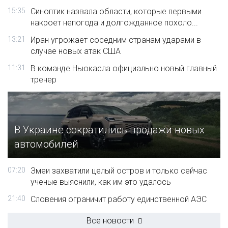
15:35
Синоптик назвала области, которые первыми
накроет непогода и долгожданное похоло...
13:21
Иран угрожает соседним странам ударами в
случае новых атак США
11:31
В команде Ньюкасла официально новый главный
тренер
В Украине сократились продажи новых
автомобилей
07:20
Змеи захватили целый остров и только сейчас
ученые выяснили, как им это удалось
21:40
Словения ограничит работу единственной АЭС
Все новости