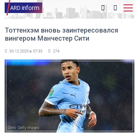
inform
ARD
Тоттенхэм вновь заинтересовался
вингером Манчестер Сити
30.12.2025 в 07:33
274
Фото: Getty Images