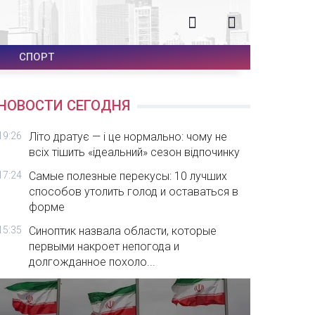
СПОРТ
НОВОСТИ СЕГОДНЯ
19:26
Літо дратує — і це нормально: чому не
всіх тішить «ідеальний» сезон відпочинку
17:24
Самые полезные перекусы: 10 лучших
способов утолить голод и оставаться в
форме
15:35
Синоптик назвала области, которые
первыми накроет непогода и
долгожданное похоло...