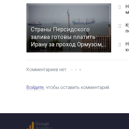
Н
м
К
Страны Персидского
п
залива готовы платить
Н
Ирану за проход Ормузом,...
к
Комментариев нет.
Войдите
, чтобы оставить комментарий.