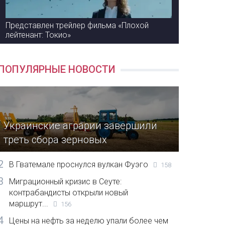
Представлен трейлер фильма «Плохой
лейтенант: Токио»
ПОПУЛЯРНЫЕ НОВОСТИ
Украинские аграрии завершили
треть сбора зерновых
2
В Гватемале проснулся вулкан Фуэго
158
3
Миграционный кризис в Сеуте:
контрабандисты открыли новый
маршрут...
156
4
Цены на нефть за неделю упали более чем