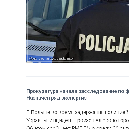
Фото: ciechanow.cozadzien.pl
Прокуратура начала расследование по ф
Назначен ряд экспертиз
В Польше во время задержания полицией 
Украины. Инцидент произошел около гор
Об этом сообщает RMF FM в среду, 30 окт