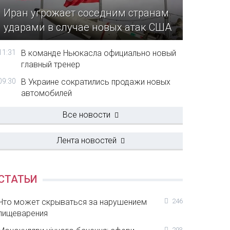
Иран угрожает соседним странам
ударами в случае новых атак США
11:31
В команде Ньюкасла официально новый
главный тренер
09:30
В Украине сократились продажи новых
автомобилей
Все новости
Лента новостей
СТАТЬИ
Что может скрываться за нарушением
246
пищеварения
293