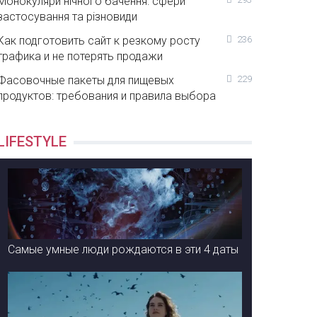
Монокуляри нічного бачення: сфери
застосування та різновиди
Как подготовить сайт к резкому росту
236
трафика и не потерять продажи
Фасовочные пакеты для пищевых
229
продуктов: требования и правила выбора
LIFESTYLE
Самые умные люди рождаются в эти 4 даты