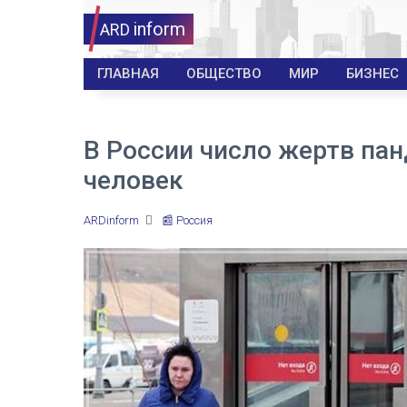
inform
ARD
ГЛАВНАЯ
ОБЩЕСТВО
МИР
БИЗНЕС
В России число жертв па
человек
ARDinform
📰 Россия