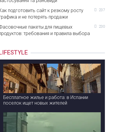
застосування та різновиди
Как подготовить сайт к резкому росту
237
трафика и не потерять продажи
Фасовочные пакеты для пищевых
230
продуктов: требования и правила выбора
LIFESTYLE
Бесплатное жилье и работа: в Испании
поселок ищет новых жителей