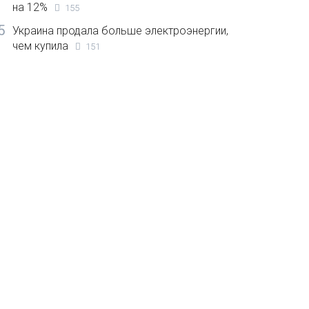
на 12%
155
5
Украина продала больше электроэнергии,
чем купила
151