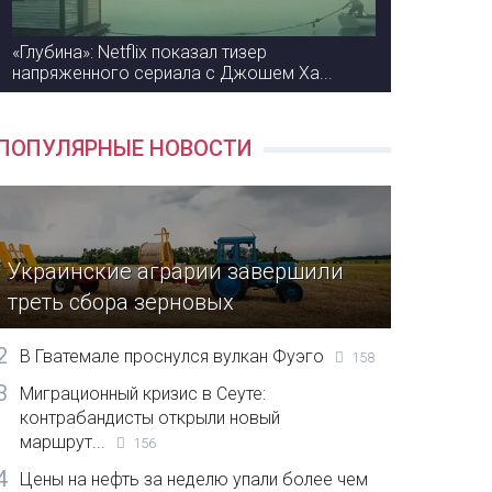
«Глубина»: Netflix показал тизер
напряженного сериала с Джошем Ха...
ПОПУЛЯРНЫЕ НОВОСТИ
Украинские аграрии завершили
треть сбора зерновых
2
В Гватемале проснулся вулкан Фуэго
158
3
Миграционный кризис в Сеуте:
контрабандисты открыли новый
маршрут...
156
4
Цены на нефть за неделю упали более чем