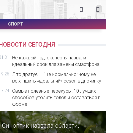
СПОРТ
НОВОСТИ СЕГОДНЯ
21:31
Не каждый год: эксперты назвали
идеальный срок для замены смартфона
19:26
Літо дратує — і це нормально: чому не
всіх тішить «ідеальний» сезон відпочинку
17:24
Самые полезные перекусы: 10 лучших
способов утолить голод и оставаться в
форме
Синоптик назвала области,