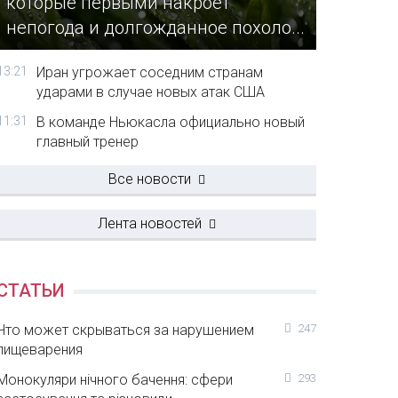
которые первыми накроет
непогода и долгожданное похоло...
13:21
Иран угрожает соседним странам
ударами в случае новых атак США
11:31
В команде Ньюкасла официально новый
главный тренер
Все новости
Лента новостей
СТАТЬИ
Что может скрываться за нарушением
247
пищеварения
Монокуляри нічного бачення: сфери
293