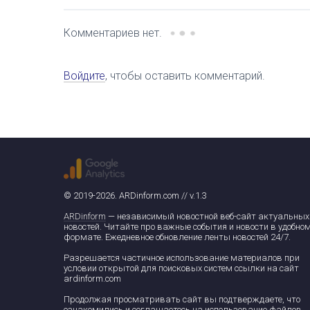
Комментариев нет.
Войдите
, чтобы оставить комментарий.
© 2019-2026. ARDinform.com // v.1.3
ARDinform
— независимый новостной веб-сайт актуальных
новостей. Читайте про важные события и новости в удобно
формате. Ежедневное обновление ленты новостей 24/7.
Разрешается частичное использование материалов при
условии открытой для поисковых систем ссылки на сайт
ardinform.com
Продолжая просматривать сайт вы подтверждаете, что
ознакомились и соглашаетесь на использование файлов