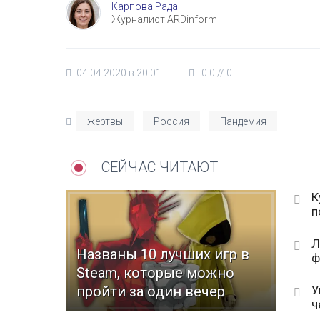
Карпова Рада
Журналист ARDinform
04.04.2020 в 20:01
0.0
//
0
жертвы
Россия
Пандемия
СЕЙЧАС ЧИТАЮТ
К
п
Л
Названы 10 лучших игр в
ф
Steam, которые можно
У
пройти за один вечер
ч