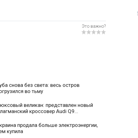
уба снова без света: весь остров
огрузился во тьму
юксовый великан: представлен новый
лагманский кроссовер Audi Q9...
краина продала больше электроэнергии,
ем купила