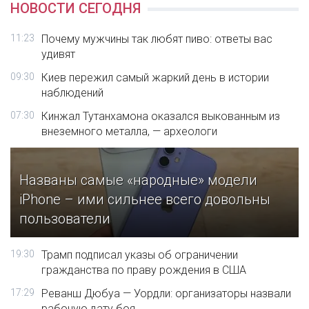
НОВОСТИ СЕГОДНЯ
11:23
Почему мужчины так любят пиво: ответы вас
удивят
09:30
Киев пережил самый жаркий день в истории
наблюдений
07:30
Кинжал Тутанхамона оказался выкованным из
внеземного металла, — археологи
Названы самые «народные» модели
iPhone – ими сильнее всего довольны
пользователи
19:30
Трамп подписал указы об ограничении
гражданства по праву рождения в США
17:29
Реванш Дюбуа — Уордли: организаторы назвали
рабочую дату боя