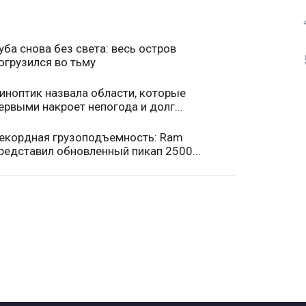
уба снова без света: весь остров
огрузился во тьму
иноптик назвала области, которые
ервыми накроет непогода и долг...
екордная грузоподъемность: Ram
редставил обновленный пикап 2500...