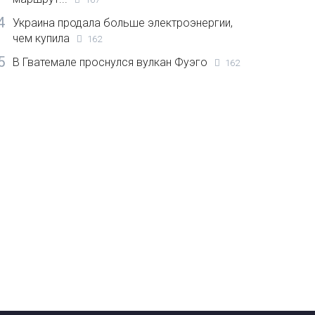
4
Украина продала больше электроэнергии,
чем купила
162
5
В Гватемале проснулся вулкан Фуэго
162