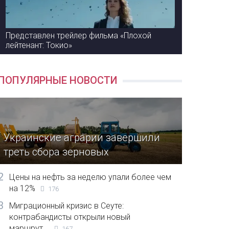
Представлен трейлер фильма «Плохой
лейтенант: Токио»
ПОПУЛЯРНЫЕ НОВОСТИ
Украинские аграрии завершили
треть сбора зерновых
2
Цены на нефть за неделю упали более чем
на 12%
176
3
Миграционный кризис в Сеуте:
контрабандисты открыли новый
маршрут...
167