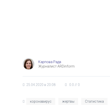
Карпова Рада
Журналист ARDinform
25.04.2020 в 20:08
0.0
//
0
коронавирус
жертвы
Статистика