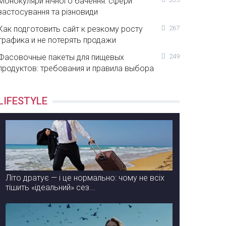
Монокуляри нічного бачення: сфери
застосування та різновиди
Как подготовить сайт к резкому росту
267
трафика и не потерять продажи
Фасовочные пакеты для пищевых
249
продуктов: требования и правила выбора
LIFESTYLE
Літо дратує — і це нормально: чому не всіх
тішить «ідеальний» сез...