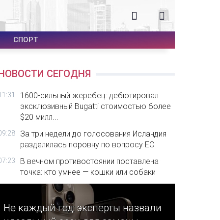
СПОРТ
НОВОСТИ СЕГОДНЯ
11:31
1600-сильный жеребец: дебютировал
эксклюзивный Bugatti стоимостью более
$20 милл...
09:28
За три недели до голосования Исландия
разделилась поровну по вопросу ЕС
07:23
В вечном противостоянии поставлена
точка: кто умнее — кошки или собаки
Не каждый год: эксперты назвали