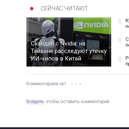
СЕЙЧАС ЧИТАЮТ
К
п
С
Скандал с Nvidia: на
п
Тайване расследуют утечку
Р
ИИ-чипов в Китай
п
Комментариев нет.
Войдите
, чтобы оставить комментарий.