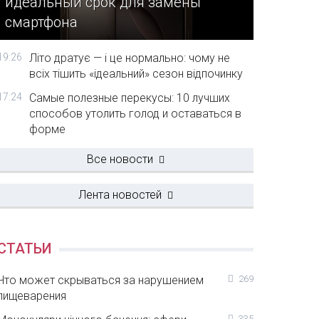
идеальный срок для замены
смартфона
19:26
Літо дратує — і це нормально: чому не
всіх тішить «ідеальний» сезон відпочинку
17:24
Самые полезные перекусы: 10 лучших
способов утолить голод и оставаться в
форме
Все новости
Лента новостей
СТАТЬИ
Что может скрываться за нарушением
269
пищеварения
335