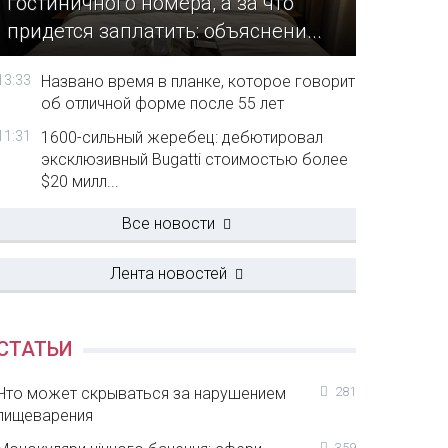
гостиничного номера, а за что
придется заплатить: объяснени...
13:33
Названо время в планке, которое говорит
об отличной форме после 55 лет
11:31
1600-сильный жеребец: дебютировал
эксклюзивный Bugatti стоимостью более
$20 милл...
Все новости
Лента новостей
СТАТЬИ
Что может скрываться за нарушением
281
пищеварения
359