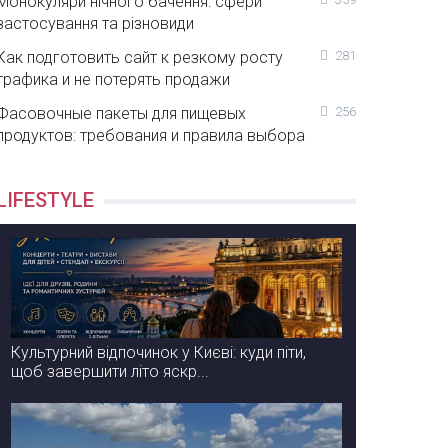
Монокуляри нічного бачення: сфери
застосування та різновиди
Как подготовить сайт к резкому росту
281
трафика и не потерять продажи
Фасовочные пакеты для пищевых
256
продуктов: требования и правила выбора
LIFESTYLE
Культурний відпочинок у Києві: куди піти,
щоб завершити літо яскр...