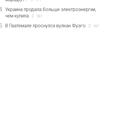
4
Украина продала больше электроэнергии,
чем купила
167
5
В Гватемале проснулся вулкан Фуэго
167