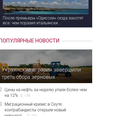
После премьеры «Одиссеи» сюда захотят
все: чем поразил итальянски...
ПОПУЛЯРНЫЕ НОВОСТИ
Украинские аграрии завершили
треть сбора зерновых
2
Цены на нефть за неделю упали более чем
на 12%
179
3
Миграционный кризис в Сеуте:
контрабандисты открыли новый
маршрут...
171