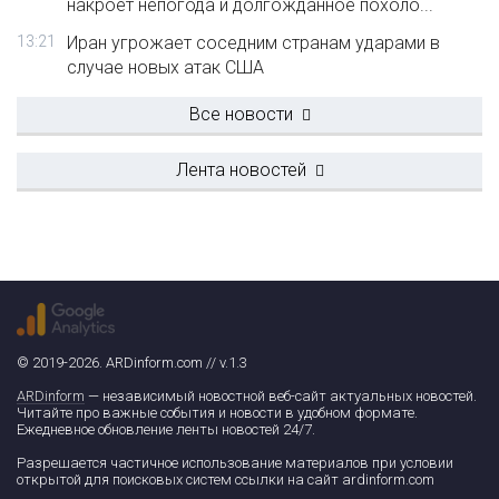
накроет непогода и долгожданное похоло...
13:21
Иран угрожает соседним странам ударами в
случае новых атак США
Все новости
Лента новостей
© 2019-2026. ARDinform.com // v.1.3
ARDinform
— независимый новостной веб-сайт актуальных новостей.
Читайте про важные события и новости в удобном формате.
Ежедневное обновление ленты новостей 24/7.
Разрешается частичное использование материалов при условии
открытой для поисковых систем ссылки на сайт ardinform.com