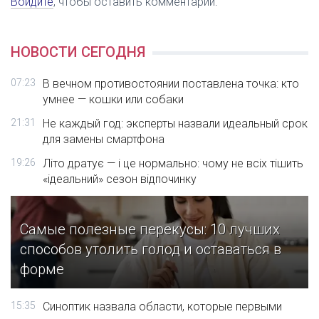
Войдите
, чтобы оставить комментарий.
НОВОСТИ СЕГОДНЯ
07:23
В вечном противостоянии поставлена точка: кто
умнее — кошки или собаки
21:31
Не каждый год: эксперты назвали идеальный срок
для замены смартфона
19:26
Літо дратує — і це нормально: чому не всіх тішить
«ідеальний» сезон відпочинку
Самые полезные перекусы: 10 лучших
способов утолить голод и оставаться в
форме
15:35
Синоптик назвала области, которые первыми