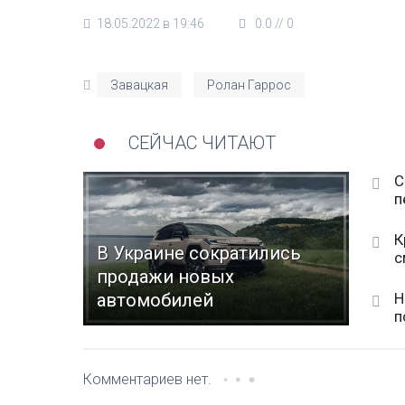
18.05.2022 в 19:46
0.0
//
0
Завацкая
Ролан Гаррос
СЕЙЧАС ЧИТАЮТ
С
п
К
В Украине сократились
с
продажи новых
Н
автомобилей
п
Комментариев нет.