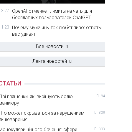
13:27
OpenAI отменяет лимиты на чаты для
бесплатных пользователей ChatGPT
11:23
Почему мужчины так любят пиво: ответы
вас удивят
Все новости
Лента новостей
СТАТЬИ
Дві пляшечки, які вирішують долю
84
манікюру
Что может скрываться за нарушением
309
пищеварения
Монокуляри нічного бачення: сфери
393