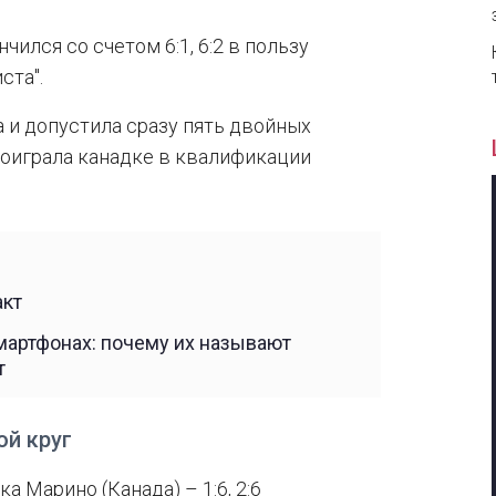
ился со счетом 6:1, 6:2 в пользу
ста".
а и допустила сразу пять двойных
роиграла канадке в квалификации
акт
мартфонах: почему их называют
т
ой круг
а Марино (Канада) – 1:6, 2:6