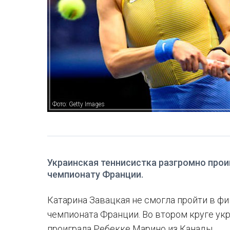
Фото: Getty Images
Украинская теннисистка разгромно прои
чемпионату Франции.
Катарина Завацкая не смогла пройти в ф
чемпионата Франции. Во втором круге ук
проиграла Ребекке Марино из Канады.