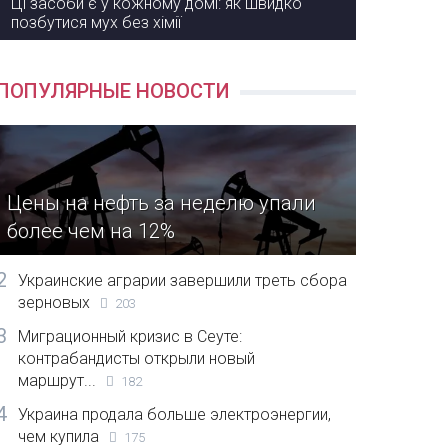
Ці засоби є у кожному домі: як швидко
позбутися мух без хімії
ПОПУЛЯРНЫЕ НОВОСТИ
Цены на нефть за неделю упали
более чем на 12%
2
Украинские аграрии завершили треть сбора
зерновых
203
3
Миграционный кризис в Сеуте:
контрабандисты открыли новый
маршрут...
182
4
Украина продала больше электроэнергии,
чем купила
175