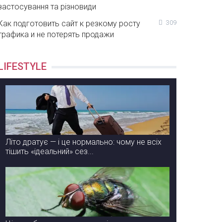
застосування та різновиди
Как подготовить сайт к резкому росту
309
трафика и не потерять продажи
LIFESTYLE
Літо дратує — і це нормально: чому не всіх
тішить «ідеальний» сез...