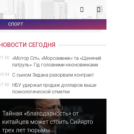
СПОРТ
НОВОСТИ СЕГОДНЯ
21:40
«Мотор Сіті», «Морозивник» та «Щенячий
патруль»: Гід головними кіноновинками
19:34
С сыном Зидана разорвали контракт
17:40
НБУ удержал продаж долларов выше
психологической отметки
Тайная «благодарность» от
китайцев может стоить Сийярто
трех лет тюрьмы