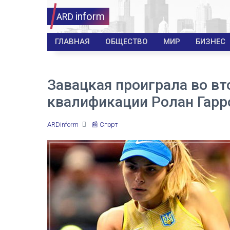
inform
ARD
ГЛАВНАЯ
ОБЩЕСТВО
МИР
БИЗНЕС
Завацкая проиграла во вт
квалификации Ролан Гарр
ARDinform
📰 Спорт