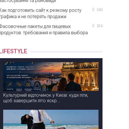
застосування та різновиди
Как подготовить сайт к резкому росту
240
трафика и не потерять продажи
Фасовочные пакеты для пищевых
234
продуктов: требования и правила выбора
LIFESTYLE
Культурний відпочинок у Києві: куди піти,
щоб завершити літо яскр...