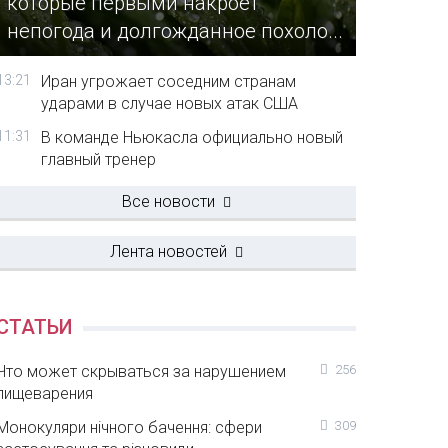
которые первыми накроет
непогода и долгожданное похоло...
13:21
Иран угрожает соседним странам
ударами в случае новых атак США
11:31
В команде Ньюкасла официально новый
главный тренер
Все новости
Лента новостей
СТАТЬИ
Что может скрываться за нарушением
256
пищеварения
Монокуляри нічного бачення: сфери
309