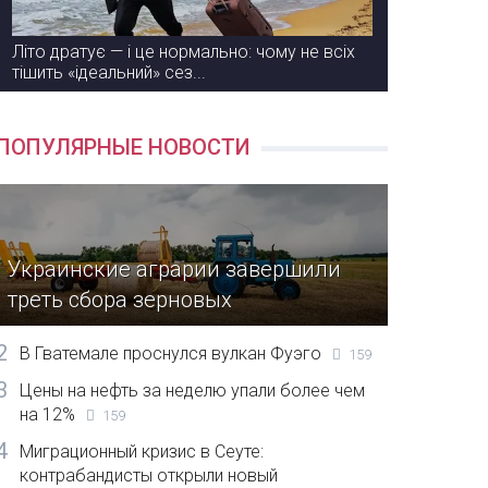
Літо дратує — і це нормально: чому не всіх
тішить «ідеальний» сез...
ПОПУЛЯРНЫЕ НОВОСТИ
Украинские аграрии завершили
треть сбора зерновых
2
В Гватемале проснулся вулкан Фуэго
159
3
Цены на нефть за неделю упали более чем
на 12%
159
4
Миграционный кризис в Сеуте:
контрабандисты открыли новый