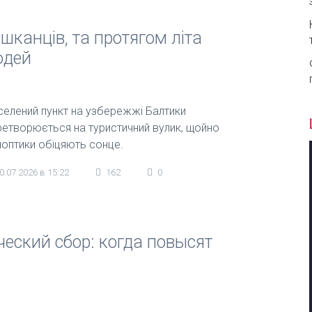
шканців, та протягом літа
юдей
селений пункт на узбережжі Балтики
ретворюється на туристичний вулик, щойно
ноптики обіцяють сонце.
0.07.2026 в 15:22
162
0
ческий сбор: когда повысят