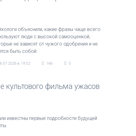
ихологи объяснили, какие фразы чаще всего
пользуют люди с высокой самооценкой,
торые не зависят от чужого одобрения и не
ятся быть собой.
6.07.2026 в 19:32
166
0
е культового фильма ужасов
али известны первые подробности будущей
нты.