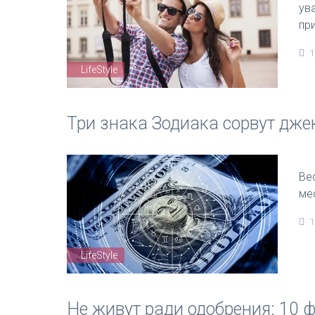
ув
пр
1
LifeStyle
Три знака Зодиака сорвут дже
Ве
ме
1
LifeStyle
Не живут ради одобрения: 10 