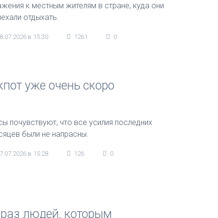
ажения к местным жителям в стране, куда они
иехали отдыхать.
8.07.2026 в 15:30
1261
0
кпот уже очень скоро
сы почувствуют, что все усилия последних
сяцев были не напрасны.
7.07.2026 в 15:28
126
0
фраз людей, которым