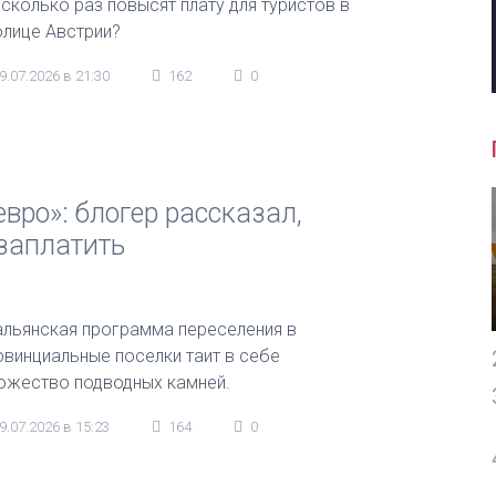
 сколько раз повысят плату для туристов в
олице Австрии?
9.07.2026 в 21:30
162
0
вро»: блогер рассказал,
заплатить
альянская программа переселения в
овинциальные поселки таит в себе
ожество подводных камней.
9.07.2026 в 15:23
164
0