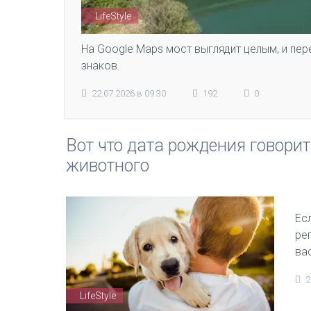
LifeStyle
На Google Maps мост выглядит целым, и пе
знаков.
22.07.2026 в 09:30
192
0
Вот что дата рождения говорит
животного
Ес
ре
ва
2
LifeStyle