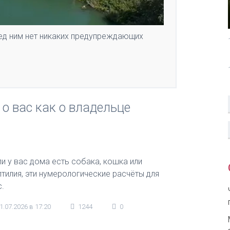
ред ним нет никаких предупреждающих
 о вас как о владельце
ли у вас дома есть собака, кошка или
птилия, эти нумерологические расчёты для
с.
1.07.2026 в 17:20
1244
0