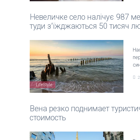
Невеличке село налічує 987 ме
туди з'їжджаються 50 тисяч л
На
пе
си
2
LifeStyle
Вена резко поднимает туристи
стоимость