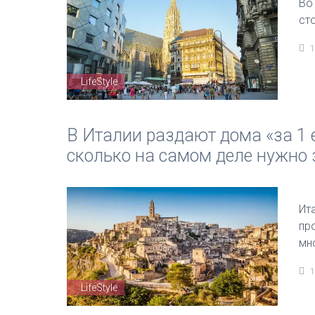
Во
ст
1
LifeStyle
В Италии раздают дома «за 1 е
сколько на самом деле нужно 
Ит
пр
мн
1
LifeStyle