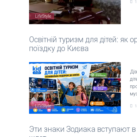
1
LifeStyle
Освітній туризм для дітей: як 
поїздку до Києва
Діз
діт
про
муз
LifeStyle
1
Эти знаки Зодиака вступают в