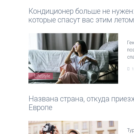
Кондиционер больше не нужен:
которые спасут вас этим летом
Ге
по
сп
1
LifeStyle
Названа страна, откуда приез
Европе
Ту