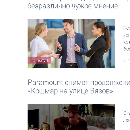
безразлично чужое мнение
Пс
ис
ко
бо
LifeStyle
1
Paramount снимет продолжени
«Кошмар на улице Вязов»
Ст
ле