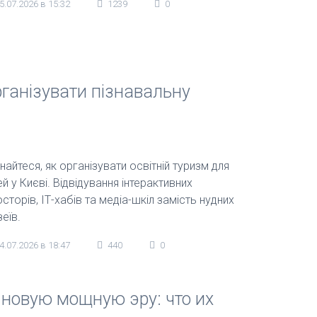
5.07.2026 в 15:32
1239
0
організувати пізнавальну
найтеся, як організувати освітній туризм для
ей у Києві. Відвідування інтерактивних
сторів, ІТ-хабів та медіа-шкіл замість нудних
еїв.
4.07.2026 в 18:47
440
0
 новую мощную эру: что их