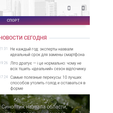
СПОРТ
НОВОСТИ СЕГОДНЯ
21:31
Не каждый год: эксперты назвали
идеальный срок для замены смартфона
19:26
Літо дратує — і це нормально: чому не
всіх тішить «ідеальний» сезон відпочинку
17:24
Самые полезные перекусы: 10 лучших
способов утолить голод и оставаться в
форме
Синоптик назвала области,