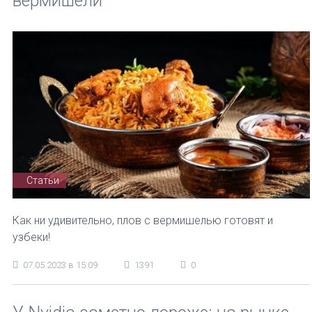
вермишели
Статьи
Как ни удивительно, плов с вермишелью готовят и
узбеки!
07.05.2023 в 15:09
1391
0