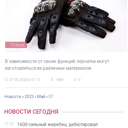
Статьи
В зависимости от своих функций, перчатки могут
изготовляться из различных материалов.
07.05.2023 в 01:15
1469
0
Новости
»
2023
»
Май
»
07
НОВОСТИ СЕГОДНЯ
11:31
1600-сильный жеребец: дебютировал