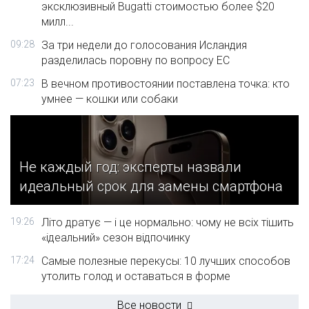
эксклюзивный Bugatti стоимостью более $20
милл...
09:28
За три недели до голосования Исландия
разделилась поровну по вопросу ЕС
07:23
В вечном противостоянии поставлена точка: кто
умнее — кошки или собаки
Не каждый год: эксперты назвали
идеальный срок для замены смартфона
19:26
Літо дратує — і це нормально: чому не всіх тішить
«ідеальний» сезон відпочинку
17:24
Самые полезные перекусы: 10 лучших способов
утолить голод и оставаться в форме
Все новости