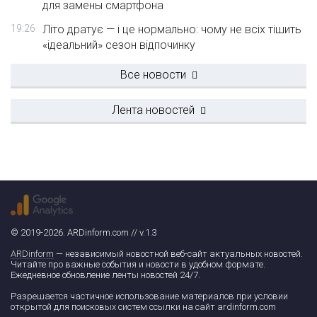
для замены смартфона
19:26
Літо дратує — і це нормально: чому не всіх тішить
«ідеальний» сезон відпочинку
Все новости
Лента новостей
© 2019-2026. ARDinform.com // v.1.3
ARDinform
— независимый новостной веб-сайт актуальных новостей.
Читайте про важные события и новости в удобном формате.
Ежедневное обновление ленты новостей 24/7.
Разрешается частичное использование материалов при условии
открытой для поисковых систем ссылки на сайт ardinform.com