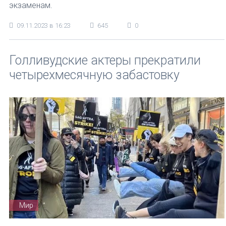
экзаменам.
09.11.2023 в 16:23
645
0
Голливудские актеры прекратили
четырехмесячную забастовку
Мир