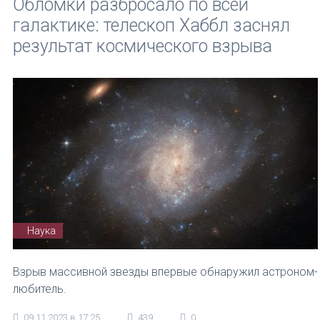
Обломки разбросало по всей
галактике: телескоп Хаббл заснял
результат космического взрыва
Наука
Взрыв массивной звезды впервые обнаружил астроном-
любитель.
09.11.2023 в 17:25
439
0