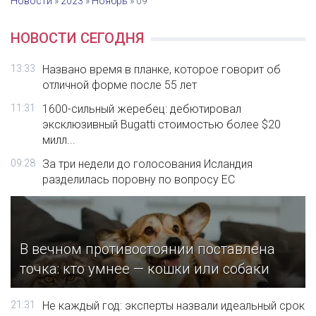
Новости
»
2023
»
Ноябрь
»
09
НОВОСТИ СЕГОДНЯ
13:33
Названо время в планке, которое говорит об
отличной форме после 55 лет
11:31
1600-сильный жеребец: дебютировал
эксклюзивный Bugatti стоимостью более $20
милл...
09:28
За три недели до голосования Исландия
разделилась поровну по вопросу ЕС
В вечном противостоянии поставлена
точка: кто умнее — кошки или собаки
21:31
Не каждый год: эксперты назвали идеальный срок