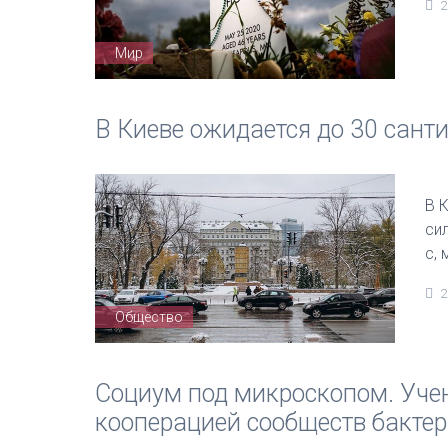
2
Мир
В Киеве ожидается до 30 сант
В 
си
с, 
2
Общество
Социум под микроскопом. Уче
кооперацией сообществ бактер