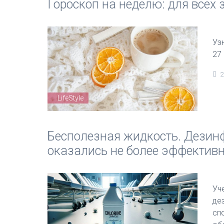
Гороскоп на неделю: для всех 
Уз
27
2
LifeStyle
Бесполезная жидкость. Дези
оказались не более эффективн
Уч
де
сп