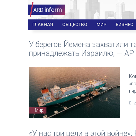
inform
ARD
ГЛАВНАЯ
ОБЩЕСТВО
МИР
БИЗНЕС
У берегов Йемена захватили т
принадлежать Израилю, — AP
Ко
«п
пи
2
Мир
«У нас три цели в этой войне»