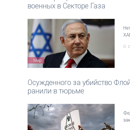
военных в Секторе Газа
Не
ХА
2
Мир
Осужденного за убийство Фло
ранили в тюрьме
Фе
за