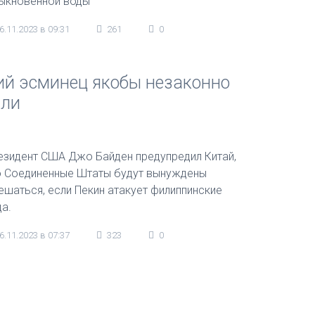
ыкновенной воды
6.11.2023 в 09:31
261
0
ий эсминец якобы незаконно
или
езидент США Джо Байден предупредил Китай,
о Соединенные Штаты будут вынуждены
ешаться, если Пекин атакует филиппинские
да.
6.11.2023 в 07:37
323
0