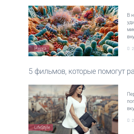
В 
уд
ми
вн
Наука
2
5 фильмов, которые помогут р
Пе
по
вку
2
LifeStyle