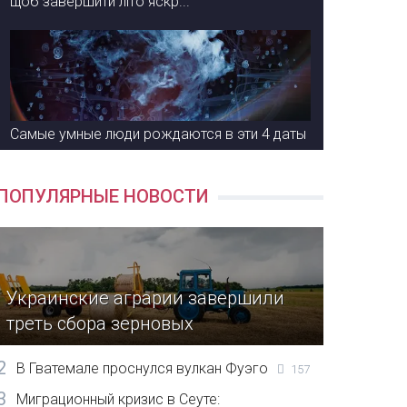
щоб завершити літо яскр...
Самые умные люди рождаются в эти 4 даты
ПОПУЛЯРНЫЕ НОВОСТИ
Украинские аграрии завершили
треть сбора зерновых
2
В Гватемале проснулся вулкан Фуэго
157
3
Миграционный кризис в Сеуте: