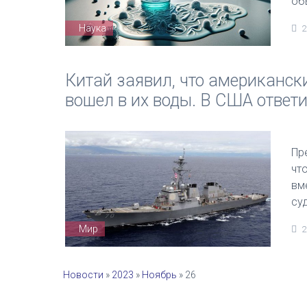
об
Наука
2
Китай заявил, что американск
вошел в их воды. В США ответ
Пр
чт
вм
су
Мир
2
Новости
»
2023
»
Ноябрь
»
26