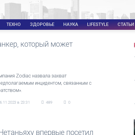
ТЕХНО
ЗДОРОВЬЕ
НАУКА
LIFESTYLE
СТАТЬИ
анкер, который может
мпания Zodiac назвала захват
редполагаемым инцидентом, связанным с
ратством».
6.11.2023 в 23:31
489
0
: Нетаньяху впервые посетил