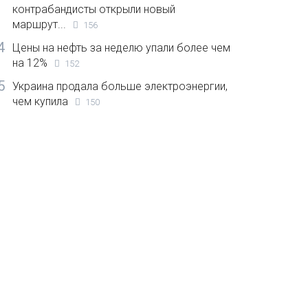
контрабандисты открыли новый
маршрут...
156
4
Цены на нефть за неделю упали более чем
на 12%
152
5
Украина продала больше электроэнергии,
чем купила
150