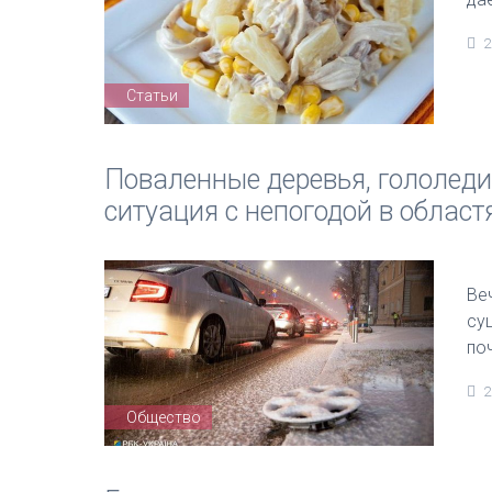
2
Статьи
Поваленные деревья, гололеди
ситуация с непогодой в област
Ве
су
по
2
Общество