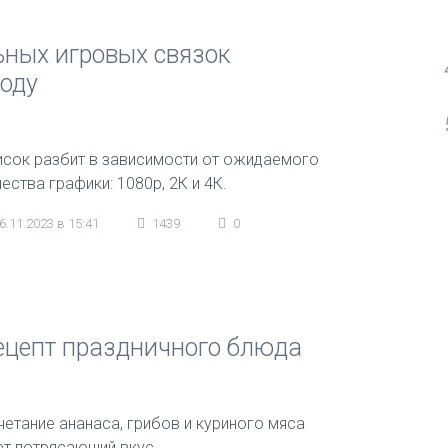
ных игровых связок
году
исок разбит в зависимости от ожидаемого
ества графики: 1080р, 2К и 4К.
6.11.2023 в 15:41
1439
0
рецепт праздничного блюда
четание ананаса, грибов и куриного мяса
ет потрясающий вкус