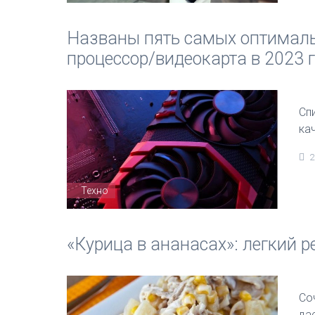
Названы пять самых оптималь
процессор/видеокарта в 2023 
Сп
кач
2
Техно
«Курица в ананасах»: легкий 
Со
да