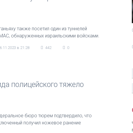
таньяху также посетил один из туннелей
МАС, обнаруженных израильскими войсками.
6.11.2023 в 21:28
442
0
йда полицейского тяжело
деральное бюро тюрем подтвердило, что
ключенный получил ножевое ранение