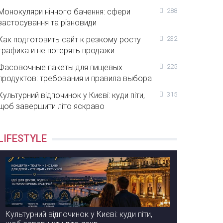
Монокуляри нічного бачення: сфери
288
застосування та різновиди
Как подготовить сайт к резкому росту
232
трафика и не потерять продажи
Фасовочные пакеты для пищевых
225
продуктов: требования и правила выбора
Культурний відпочинок у Києві: куди піти,
315
щоб завершити літо яскраво
LIFESTYLE
Культурний відпочинок у Києві: куди піти,