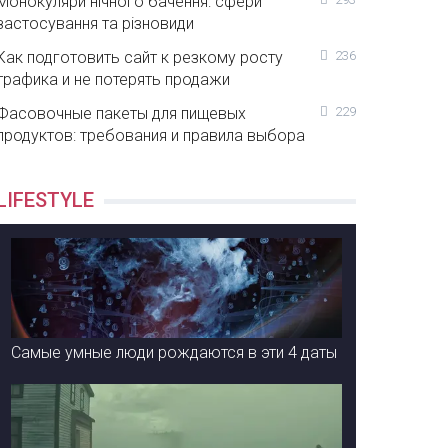
Монокуляри нічного бачення: сфери
застосування та різновиди
Как подготовить сайт к резкому росту
236
трафика и не потерять продажи
Фасовочные пакеты для пищевых
229
продуктов: требования и правила выбора
LIFESTYLE
Самые умные люди рождаются в эти 4 даты