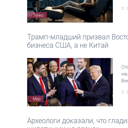
2
Техно
Трамп-младший призвал Восто
бизнеса США, а не Китай
Ст
на
Ве
2
Мир
Археологи доказали, что глад