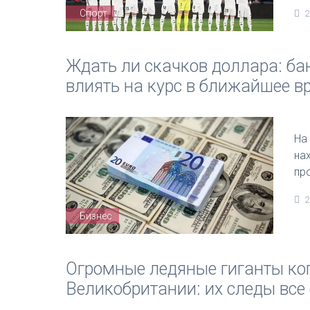
Спорт
2
Ждать ли скачков доллара: бан
влиять на курс в ближайшее в
На
нах
пр
2
Бизнес
Огромные ледяные гиганты ког
Великобритании: их следы все