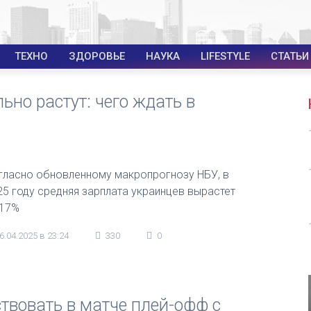
ТЕХНО
ЗДОРОВЬЕ
НАУКА
LIFESTYLE
СТАТЬИ
ьно растут: чего ждать в
гласно обновленному макропрогнозу НБУ, в
25 году средняя зарплата украинцев вырастет
 17%
6.04.2025 в 23:24
330
0
твовать в матче плей-офф с