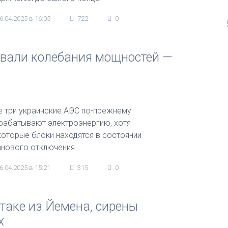
6.04.2025 в 16:05
722
0
вали колебания мощностей —
е три украинские АЭС по-прежнему
рабатывают электроэнергию, хотя
которые блоки находятся в состоянии
анового отключения
6.04.2025 в 15:21
315
0
таке из Йемена, сирены
х