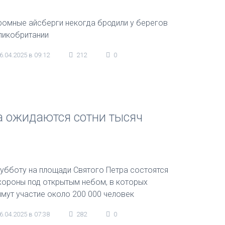
ромные айсберги некогда бродили у берегов
ликобритании
6.04.2025 в 09:12
212
0
 ожидаются сотни тысяч
субботу на площади Святого Петра состоятся
хороны под открытым небом, в которых
имут участие около 200 000 человек
6.04.2025 в 07:38
282
0