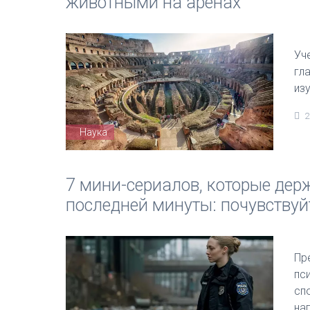
животными на аренах
Уч
гл
из
2
Наука
7 мини-сериалов, которые дер
последней минуты: почувствуй
Пр
пс
сп
на