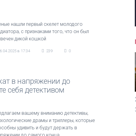
еные нашли первый скелет молодого
адиатора, с признаками того, что он был
увечен дикой кошкой
6.04.2025 в 17:34
239
0
жат в напряжении до
те себя детективом
едлагаем вашему вниманию детективы,
ихологические драмы и триллеры, которые
особны удивить и будут держать в
пряжении до самого конца