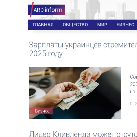
inform
ARD
ГЛАВНАЯ
ОБЩЕСТВО
МИР
БИЗНЕС
Зарплаты украинцев стремител
2025 году
Со
20
на
2
Бизнес
Лидер Кливленда может отсутс