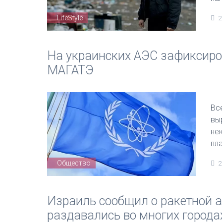
LifeStyle
2
На украинских АЭС зафиксиро
МАГАТЭ
Вс
вы
не
пл
Общество
2
Израиль сообщил о ракетной а
раздавались во многих города