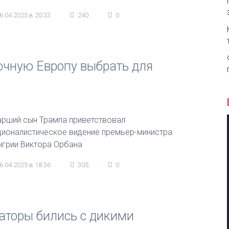
6.04.2025 в 20:33
240
0
чную Европу выбрать для
арший сын Трампа приветствовал
ционалистическое видение премьер-министра
нгрии Виктора Орбана
6.04.2025 в 18:36
305
0
иаторы бились с дикими