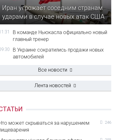
Иран угрожает соседним странам
ударами в случае новых атак США
11:31
В команде Ньюкасла официально новый
главный тренер
09:30
В Украине сократились продажи новых
автомобилей
Все новости
Лента новостей
СТАТЬИ
Что может скрываться за нарушением
246
пищеварения
293