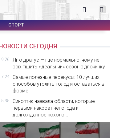
СПОРТ
НОВОСТИ СЕГОДНЯ
19:26
Літо дратує — і це нормально: чому не
всіх тішить «ідеальний» сезон відпочинку
17:24
Самые полезные перекусы: 10 лучших
способов утолить голод и оставаться в
форме
15:35
Синоптик назвала области, которые
первыми накроет непогода и
долгожданное похоло...