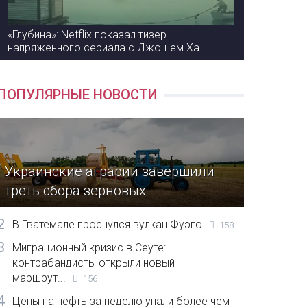
«Глубина»: Netflix показал тизер
напряженного сериала с Джошем Ха...
ПОПУЛЯРНЫЕ НОВОСТИ
Украинские аграрии завершили
треть сбора зерновых
2
В Гватемале проснулся вулкан Фуэго
158
3
Миграционный кризис в Сеуте:
контрабандисты открыли новый
маршрут...
156
4
Цены на нефть за неделю упали более чем