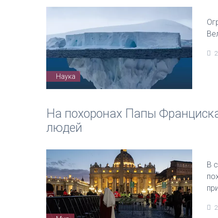
Ог
Ве
2
Наука
На похоронах Папы Франциска
людей
В 
по
пр
2