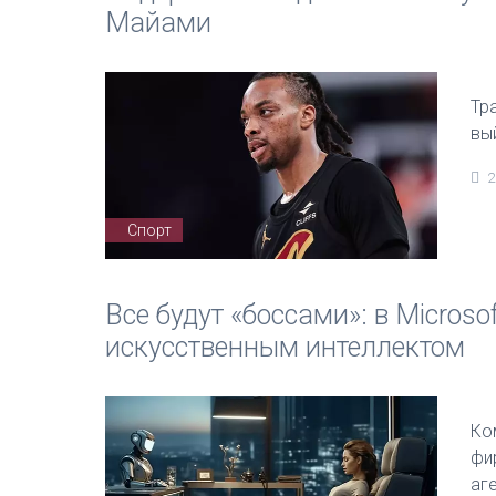
Майами
Тр
вы
2
Спорт
Все будут «боссами»: в Micros
искусственным интеллектом
Ко
фи
аг