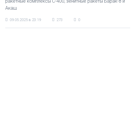
ракетные комплексы С-400, зенитные ракеты Барак-8 и
Акаш
09.05.2025 в 23:19
273
0