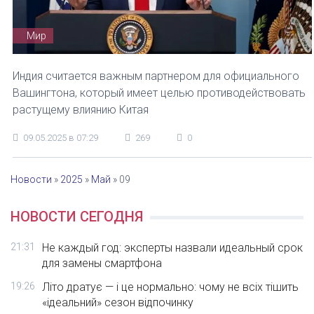
Мир
Индия считается важным партнером для официального
Вашингтона, который имеет целью противодействовать
растущему влиянию Китая
09.05.2025 в 07:29
269
0
Новости
»
2025
»
Май
»
09
НОВОСТИ СЕГОДНЯ
21:31
Не каждый год: эксперты назвали идеальный срок
для замены смартфона
19:26
Літо дратує — і це нормально: чому не всіх тішить
«ідеальний» сезон відпочинку