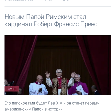
Новым Папой Римским стал
кардинал Роберт Фрэнсис Прево
Мир
Его папское имя будет Лев XIV, и он станет первым
американским Папой в истории