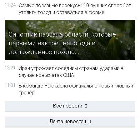
17:24
Самые полезные перекусы: 10 лучших способов
утолить голод и оставаться в форме
Синоптик назвала области, которые
первыми накроет непогода и
долгожданное похоло...
13:21
Иран угрожает соседним странам ударами в
случае новых атак США
11:31
В команде Ньюкасла официально новый главный
тренер
Все новости
Лента новостей