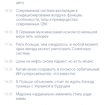
авто
Современная система вентиляции и
19:30
кондиционирования воздуха: функции,
особенности, типы и преимущества
современных СВК
В Германии мужчина ранил ножом по меньшей
18:15
мере пять человек
Риск больше, чем ожидалось: в любой момент
17:36
одна звезда может уничтожить Солнечную
систему
Цены на нефть снова падают, но есть нюанс
16:38
Китай начал создавать в космосе орбитальный
15:22
ИИ-суперкомпьютер: что известно
В Польше объяснили, стоит ли ждать блокад
14:33
границы с Украиной в будущем
Мадонна кардинально изменила стиль ради
13:35
мамы