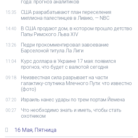
года: прогноз аналитиков
США разрабатывают план переселения
15:35
миллиона палестинцев в Ливию, — NBC
В США продают дом, в котором прошло детство
14:40
Папы Римского Льва XIV
Педри прокомментировал завоевание
13:26
Барселоной титула Ла Лиги
Курс доллара в Украине 17 мая: появился
11:04
прогноз, что будет с валютой сегодня
Неизвестная сила разрывает на части
09:18
галактику-спутника Млечного Пути: что известно
(фото)
Израиль нанес удары по трем портам Йемена
07:20
Что необходимо знать и иметь, чтобы стать
00:27
охотником
16 Мая, Пятница