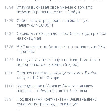
Итаума высказал свое мнение о том, кто
18:34
победит в реванше Усик — Дюбуа
Хаббл сфотографировал наклонённую
17:29
галактику NGC 3511
Ожидать ли скачка доллара: банкир дал прогноз
16:37
на конец мая
В ЕС количество беженцев сократилось на 23%
15:36
— Eurostat
Японцы выпустили новую версию Тамагочи с
14:22
целой планетой питомцев (видео)
Прогноз на реванш между Усиком и Дюбуа
13:30
озвучил Тайсон Фьюри
Курс доллара в Украине 24 мая: появился
11:06
прогноз, что будет с валютой сегодня
Под древними континентами Земли найдены
09:31
супермагистрали: куда они ведут