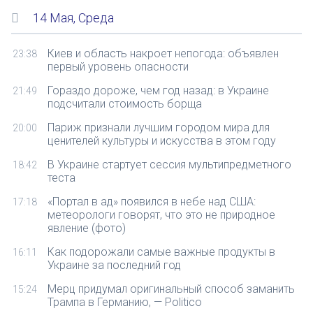
14 Мая, Среда
Киев и область накроет непогода: объявлен
23:38
первый уровень опасности
Гораздо дороже, чем год назад: в Украине
21:49
подсчитали стоимость борща
Париж признали лучшим городом мира для
20:00
ценителей культуры и искусства в этом году
В Украине стартует сессия мультипредметного
18:42
теста
«Портал в ад» появился в небе над США:
17:18
метеорологи говорят, что это не природное
явление (фото)
Как подорожали самые важные продукты в
16:11
Украине за последний год
Мерц придумал оригинальный способ заманить
15:24
Трампа в Германию, — Politico