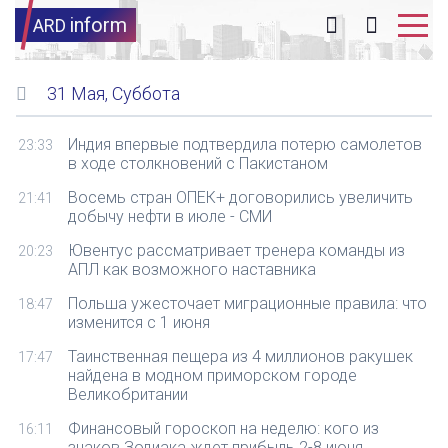
inform
ARD
31 Мая, Суббота
Индия впервые подтвердила потерю самолетов
23:33
в ходе столкновений с Пакистаном
Восемь стран ОПЕК+ договорились увеличить
21:41
добычу нефти в июле - СМИ
Ювентус рассматривает тренера команды из
20:23
АПЛ как возможного наставника
Польша ужесточает миграционные правила: что
18:47
изменится с 1 июня
Таинственная пещера из 4 миллионов ракушек
17:47
найдена в модном приморском городе
Великобритании
Финансовый гороскоп на неделю: кого из
16:11
знаков Зодиака ждет прибыль 2-8 июня