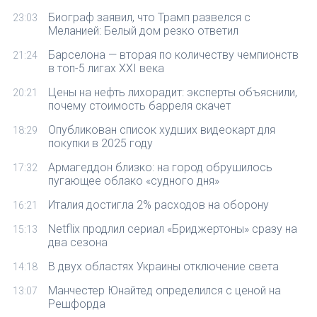
Биограф заявил, что Трамп развелся с
23:03
Меланией: Белый дом резко ответил
Барселона — вторая по количеству чемпионств
21:24
в топ-5 лигах XXI века
Цены на нефть лихорадит: эксперты объяснили,
20:21
почему стоимость барреля скачет
Опубликован список худших видеокарт для
18:29
покупки в 2025 году
Армагеддон близко: на город обрушилось
17:32
пугающее облако «судного дня»
Италия достигла 2% расходов на оборону
16:21
Netflix продлил сериал «Бриджертоны» сразу на
15:13
два сезона
В двух областях Украины отключение света
14:18
Манчестер Юнайтед определился с ценой на
13:07
Решфорда