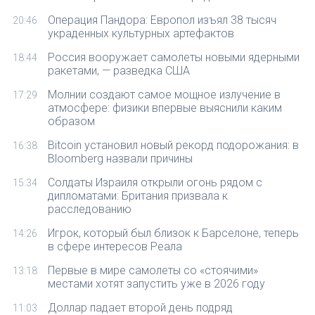
Операция Пандора: Европол изъял 38 тысяч
20:46
украденных культурных артефактов
Россия вооружает самолеты новыми ядерными
18:44
ракетами, — разведка США
Молнии создают самое мощное излучение в
17:29
атмосфере: физики впервые выяснили каким
образом
Bitcoin установил новый рекорд подорожания: в
16:38
Bloomberg назвали причины
Солдаты Израиля открыли огонь рядом с
15:34
дипломатами: Британия призвала к
расследованию
Игрок, который был близок к Барселоне, теперь
14:26
в сфере интересов Реала
Первые в мире самолеты со «стоячими»
13:18
местами хотят запустить уже в 2026 году
Доллар падает второй день подряд
11:03