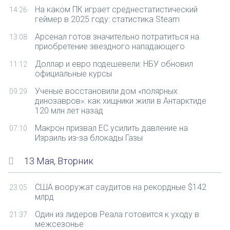
На каком ПК играет среднестатистический
14:26
геймер в 2025 году: статистика Steam
Арсенал готов значительно потратиться на
13:08
приобретение звездного нападающего
Доллар и евро подешевели: НБУ обновил
11:12
официальные курсы
Ученые восстановили дом «полярных
09:29
динозавров»: как хищники жили в Антарктиде
120 млн лет назад
Макрон призвал ЕС усилить давление на
07:10
Израиль из-за блокады Газы
13 Мая, Вторник
США вооружат саудитов на рекордные $142
23:05
млрд
Один из лидеров Реала готовится к уходу в
21:37
межсезонье