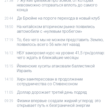
7 жутких фильмов про зомби, от которых
21:38
невозможно оторваться вплоть до самого
конца
Де Брюйне на пороге перехода в новый клуб
20:44
На китайском вторичном рынке появились
18:50
автомобили с «нулевым пробегом»
То, без чего мы не можем представить Землю,
17:19
появилось всего 56 млн лет назад
НБУ заморозил курс на уровне 41,5 грн/доллар:
16:12
чего ждать в ближайшие месяцы
Йеменские хуситы атаковали баллистикой
15:15
Израиль
Хирн заинтересован в продолжении
14:10
сотрудничества со Стивенсоном
Доллар дорожает третий день подряд
11:05
Физики впервые создали жидкий углерод: это
09:39
открывает путь к безграничной энергии