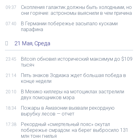
Скопления галактик должны быть холодными, но
09:37
они горячие: астрономы выяснили в чем причина
В Германии побережье засыпало кусками
07:40
парафина
21 Мая, Среда
Bitcoin обновил исторический максимум до $109
23:45
тысяч
Пять знаков Зодиака ждет большая победа в
21:14
конце недели
В Мехико киллеры на мотоциклах застрелили
20:10
двух помощников мэра
Пожары в Амазонии вызвали рекордную
18:34
вырубку лесов — отчет
Рекордный «смертельный пояс» окутал
17:38
побережье смрадом: на берег выбросило 131
млн тонн гнилья