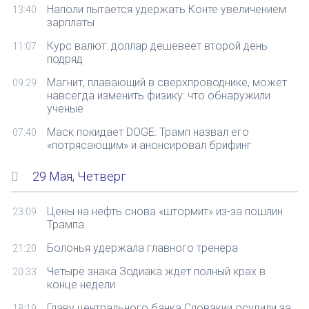
Наполи пытается удержать Конте увеличением
13:40
зарплаты
Курс валют: доллар дешевеет второй день
11:07
подряд
Магнит, плавающий в сверхпроводнике, может
09:29
навсегда изменить физику: что обнаружили
ученые
Маск покидает DOGE: Трамп назвал его
07:40
«потрясающим» и анонсировал брифинг
29 Мая, Четверг
Цены на нефть снова «штормит» из-за пошлин
23:09
Трампа
Болонья удержала главного тренера
21:20
Четыре знака Зодиака ждет полный крах в
20:33
конце недели
Главу центрального банка Словакии осудили за
18:19