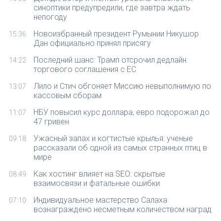
синоптики предупредили, где завтра ждать
непогоду
Новоизбранный президент Румынии Никушор
15:36
Дан официально принял присягу
Последний шанс: Трамп отсрочил дедлайн
14:22
торгового соглашения с ЕС
Лило и Стич обгоняет Миссию невыполнимую по
13:07
кассовым сборам
НБУ повысил курс доллара, евро подорожал до
11:07
47 гривен
Ужасный запах и когтистые крылья: ученые
09:18
рассказали об одной из самых странных птиц в
мире
Как хостинг влияет на SEO: скрытые
08:49
взаимосвязи и фатальные ошибки
Индивидуальное мастерство Салаха
07:10
вознаграждено несметным количеством наград