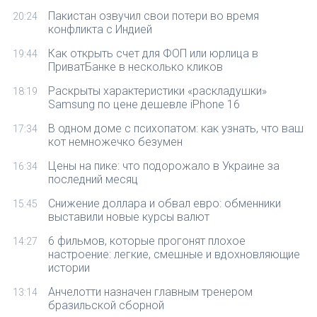
Пакистан озвучил свои потери во время
20:24
конфликта с Индией
Как открыть счет для ФОП или юрлица в
19:44
ПриватБанке в несколько кликов
Раскрыты характеристики «раскладушки»
18:19
Samsung по цене дешевле iPhone 16
В одном доме с психопатом: как узнать, что ваш
17:34
кот немножечко безумен
Цены на пике: что подорожало в Украине за
16:34
последний месяц
Снижение доллара и обвал евро: обменники
15:45
выставили новые курсы валют
6 фильмов, которые прогонят плохое
14:27
настроение: легкие, смешные и вдохновляющие
истории
Анчелотти назначен главным тренером
13:14
бразильской сборной