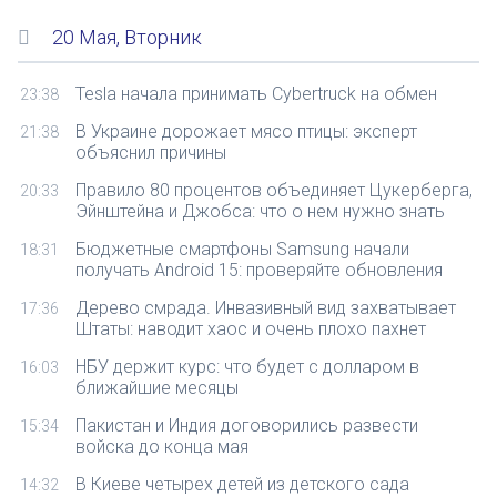
20 Мая, Вторник
Tesla начала принимать Cybertruck на обмен
23:38
В Украине дорожает мясо птицы: эксперт
21:38
объяснил причины
Правило 80 процентов объединяет Цукерберга,
20:33
Эйнштейна и Джобса: что о нем нужно знать
Бюджетные смартфоны Samsung начали
18:31
получать Android 15: проверяйте обновления
Дерево смрада. Инвазивный вид захватывает
17:36
Штаты: наводит хаос и очень плохо пахнет
НБУ держит курс: что будет с долларом в
16:03
ближайшие месяцы
Пакистан и Индия договорились развести
15:34
войска до конца мая
В Киеве четырех детей из детского сада
14:32