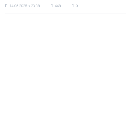
14.05.2025 в 23:38
448
0