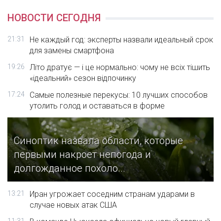
НОВОСТИ СЕГОДНЯ
21:31
Не каждый год: эксперты назвали идеальный срок
для замены смартфона
19:26
Літо дратує — і це нормально: чому не всіх тішить
«ідеальний» сезон відпочинку
17:24
Самые полезные перекусы: 10 лучших способов
утолить голод и оставаться в форме
Синоптик назвала области, которые
первыми накроет непогода и
долгожданное похоло...
13:21
Иран угрожает соседним странам ударами в
случае новых атак США