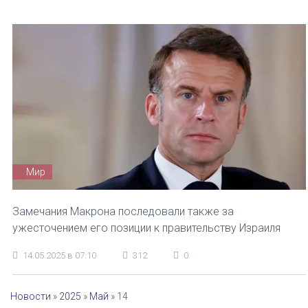
Мир
Замечания Макрона последовали также за
ужесточением его позиции к правительству Израиля
14.05.2025 в 07:10
312
0
Новости
»
2025
»
Май
»
14