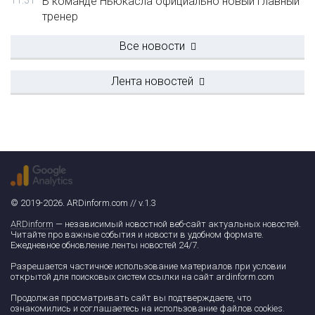
11:31
В команде Ньюкасла официально новый главный
тренер
Все новости
Лента новостей
© 2019-2026. ARDinform.com // v.1.3
ARDinform
— независимый новостной веб-сайт актуальных новостей.
Читайте про важные события и новости в удобном формате.
Ежедневное обновление ленты новостей 24/7.
Разрешается частичное использование материалов при условии
открытой для поисковых систем ссылки на сайт ardinform.com
Продолжая просматривать сайт вы подтверждаете, что
ознакомились и соглашаетесь на использование файлов cookies.