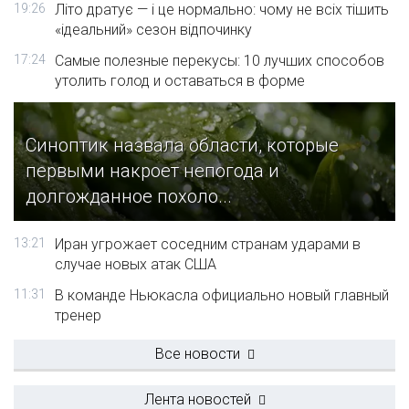
19:26
Літо дратує — і це нормально: чому не всіх тішить
«ідеальний» сезон відпочинку
17:24
Самые полезные перекусы: 10 лучших способов
утолить голод и оставаться в форме
Синоптик назвала области, которые
первыми накроет непогода и
долгожданное похоло...
13:21
Иран угрожает соседним странам ударами в
случае новых атак США
11:31
В команде Ньюкасла официально новый главный
тренер
Все новости
Лента новостей