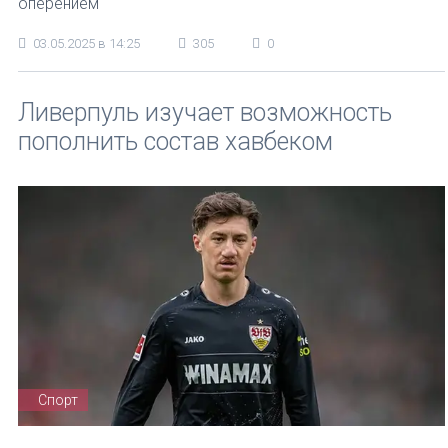
оперением
03.05.2025 в 14:25
305
0
Ливерпуль изучает возможность
пополнить состав хавбеком
Спорт