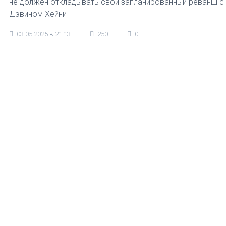
не должен откладывать свой запланированный реванш с
Дэвином Хейни
03.05.2025 в 21:13
250
0