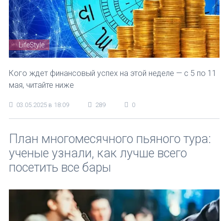
LifeStyle
Кого ждет финансовый успех на этой неделе — с 5 по 11
мая, читайте ниже
03.05.2025 в 18:09
289
0
План многомесячного пьяного тура:
ученые узнали, как лучше всего
посетить все бары