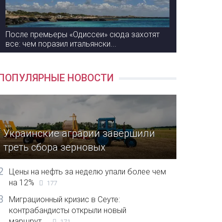
После премьеры «Одиссеи» сюда захотят
все: чем поразил итальянски...
ПОПУЛЯРНЫЕ НОВОСТИ
Украинские аграрии завершили
треть сбора зерновых
2
Цены на нефть за неделю упали более чем
на 12%
177
3
Миграционный кризис в Сеуте:
контрабандисты открыли новый
маршрут...
171