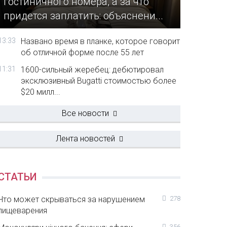
гостиничного номера, а за что
придется заплатить: объяснени...
13:33
Названо время в планке, которое говорит
об отличной форме после 55 лет
11:31
1600-сильный жеребец: дебютировал
эксклюзивный Bugatti стоимостью более
$20 милл...
Все новости
Лента новостей
СТАТЬИ
Что может скрываться за нарушением
278
пищеварения
356