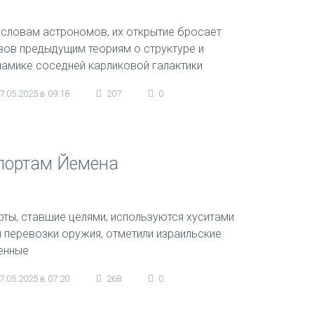
 словам астрономов, их открытие бросает
зов предыдущим теориям о структуре и
намике соседней карликовой галактики
7.05.2025 в 09:18
207
0
 портам Йемена
рты, ставшие целями, используются хуситами
я перевозки оружия, отметили израильские
енные
7.05.2025 в 07:20
268
0