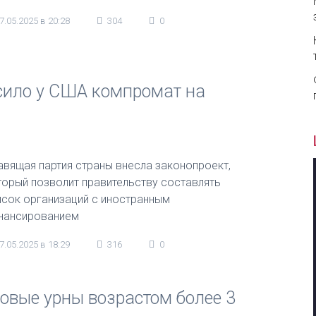
7.05.2025 в 20:28
304
0
осило у США компромат на
авящая партия страны внесла законопроект,
торый позволит правительству составлять
исок организаций с иностранным
нансированием
7.05.2025 в 18:29
316
0
овые урны возрастом более 3