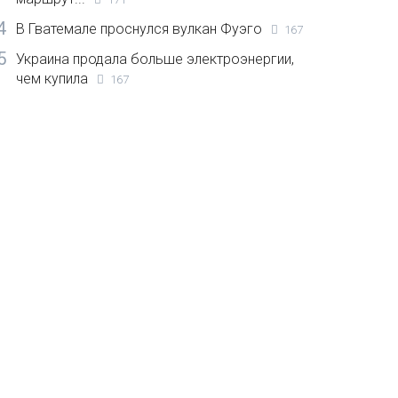
4
В Гватемале проснулся вулкан Фуэго
167
5
Украина продала больше электроэнергии,
чем купила
167