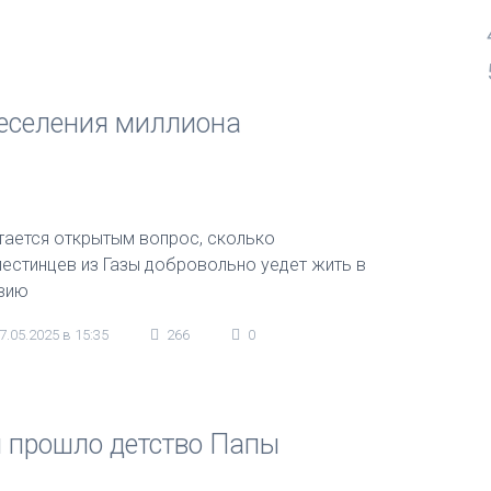
еселения миллиона
тается открытым вопрос, сколько
лестинцев из Газы добровольно уедет жить в
вию
7.05.2025 в 15:35
266
0
м прошло детство Папы