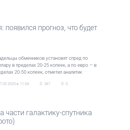
: появился прогноз, что будет
адельцы обменников установят спред по
ллару в пределах 20-25 копеек, а по евро — в
еделах 20-50 копеек, отметил аналитик
7.05.2025 в 11:04
267
0
а части галактику-спутника
фото)