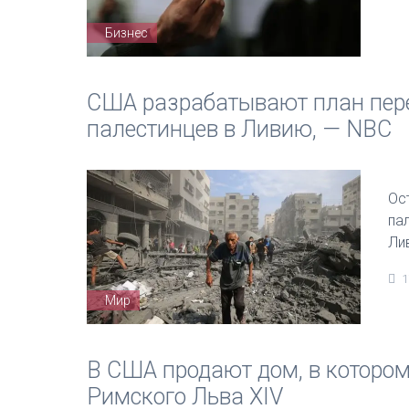
Бизнес
США разрабатывают план пер
палестинцев в Ливию, — NBC
Ос
па
Ли
1
Мир
В США продают дом, в которо
Римского Льва XIV