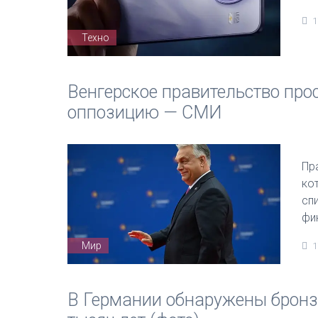
1
Техно
Венгерское правительство пр
оппозицию — СМИ
Пр
ко
сп
фи
Мир
1
В Германии обнаружены бронз