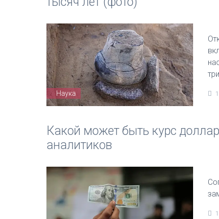
тысяч лет (фото)
От
вк
на
тр
Наука
1
Какой может быть курс доллара
аналитиков
Со
за
1