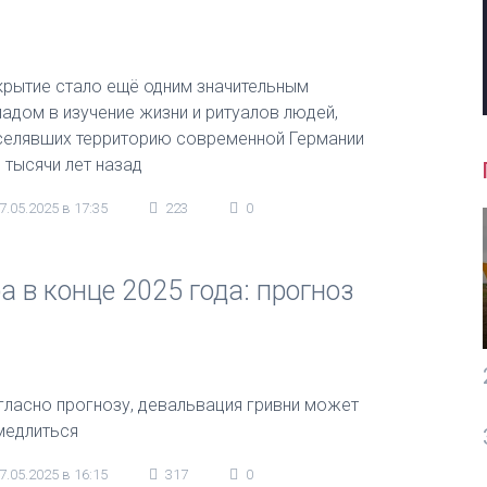
крытие стало ещё одним значительным
ладом в изучение жизни и ритуалов людей,
селявших территорию современной Германии
и тысячи лет назад
7.05.2025 в 17:35
223
0
 в конце 2025 года: прогноз
гласно прогнозу, девальвация гривни может
медлиться
7.05.2025 в 16:15
317
0