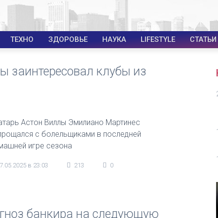
ТЕХНО
ЗДОРОВЬЕ
НАУКА
LIFESTYLE
СТАТЬИ
ы заинтересовал клубы из
атарь Астон Виллы Эмилиано Мартинес
прощался с болельщиками в последней
машней игре сезона
7.05.2025 в 23:03
213
0
огноз банкира на следующую