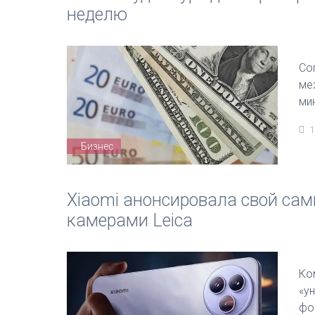
неделю
Со
ме
ми
1
Бизнес
Xiaomi анонсировала свой са
камерами Leica
Ко
«у
фо