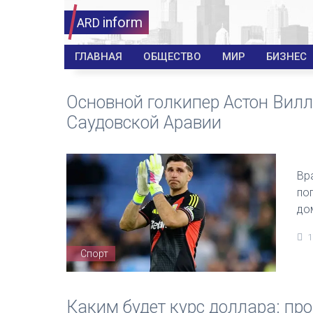
inform
ARD
ГЛАВНАЯ
ОБЩЕСТВО
МИР
БИЗНЕС
Основной голкипер Астон Вилл
Саудовской Аравии
Вр
по
до
1
Спорт
Каким будет курс доллара: пр