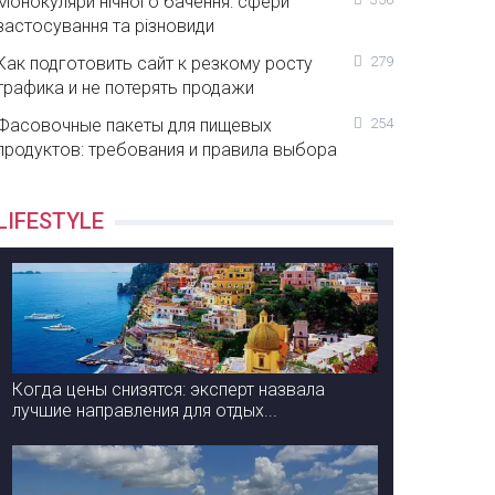
Монокуляри нічного бачення: сфери
застосування та різновиди
Как подготовить сайт к резкому росту
279
трафика и не потерять продажи
Фасовочные пакеты для пищевых
254
продуктов: требования и правила выбора
LIFESTYLE
Когда цены снизятся: эксперт назвала
лучшие направления для отдых...