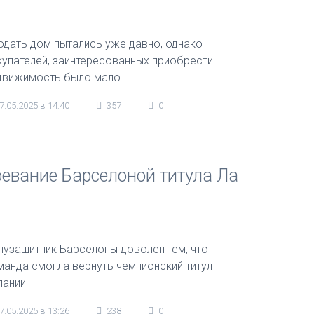
одать дом пытались уже давно, однако
купателей, заинтересованных приобрести
движимость было мало
7.05.2025 в 14:40
357
0
евание Барселоной титула Ла
лузащитник Барселоны доволен тем, что
манда смогла вернуть чемпионский титул
пании
7.05.2025 в 13:26
238
0