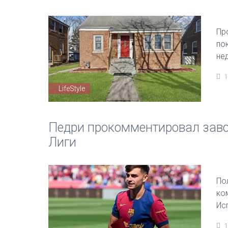
Пр
по
не
1
LifeStyle
Педри прокомментировал заво
Лиги
По
ко
Ис
1