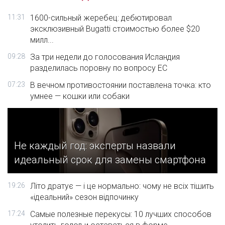
11:31
1600-сильный жеребец: дебютировал
эксклюзивный Bugatti стоимостью более $20
милл...
09:28
За три недели до голосования Исландия
разделилась поровну по вопросу ЕС
07:23
В вечном противостоянии поставлена точка: кто
умнее — кошки или собаки
Не каждый год: эксперты назвали
идеальный срок для замены смартфона
19:26
Літо дратує — і це нормально: чому не всіх тішить
«ідеальний» сезон відпочинку
17:24
Самые полезные перекусы: 10 лучших способов