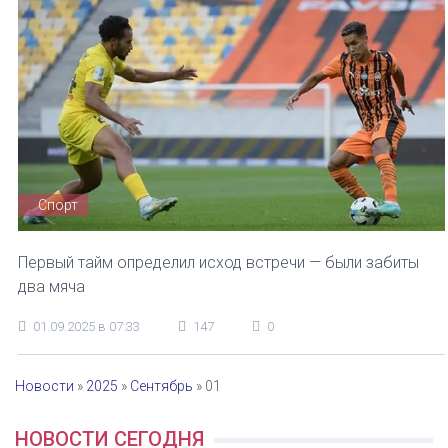
Спорт
Первый тайм определил исход встречи — были забиты
два мяча
01.09.2025 в 07:33
147
0
Новости
»
2025
»
Сентябрь
»
01
НОВОСТИ СЕГОДНЯ