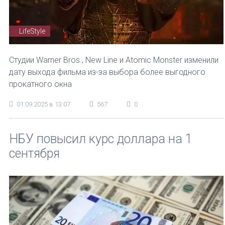
LifeStyle
Студии Warner Bros., New Line и Atomic Monster изменили
дату выхода фильма из-за выбора более выгодного
прокатного окна
01.09.2025 в 13:07
567
0
НБУ повысил курс доллара на 1
сентября