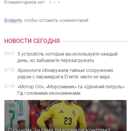
Комментариев нет.
Войдите
, чтобы оставить комментарий.
НОВОСТИ СЕГОДНЯ
09:31
5 устройств, которые вы используете каждый
день, но забываете перезагружать
07:26
Археологи обнаружили тайные сооружения
рядом с пирамидой в Египте: никто не виде...
21:40
«Мотор Сіті», «Морозивник» та «Щенячий патруль»:
Гід головними кіноновинками
С сыном Зидана разорвали контракт