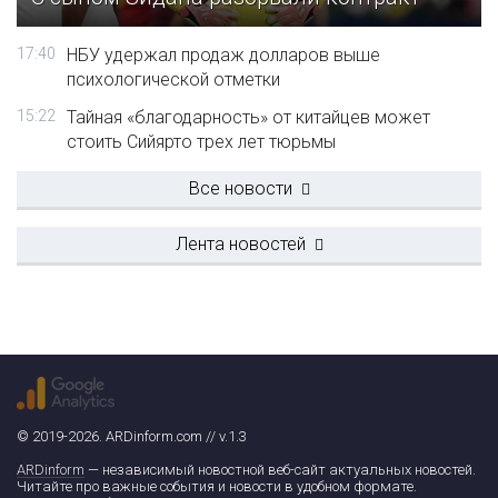
17:40
НБУ удержал продаж долларов выше
психологической отметки
15:22
Тайная «благодарность» от китайцев может
стоить Сийярто трех лет тюрьмы
Все новости
Лента новостей
© 2019-2026. ARDinform.com // v.1.3
ARDinform
— независимый новостной веб-сайт актуальных новостей.
Читайте про важные события и новости в удобном формате.