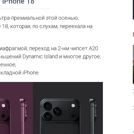
 iPhone 18
ьтра-премиальной этой осенью,
18, которая, по слухам, переехала на
диафрагмой, переход на 2-нм чипсет A20
ьшений Dynamic Island и многое другое;
енное;
складной iPhone.