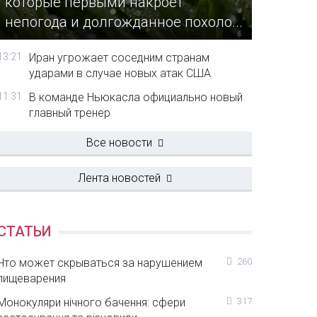
которые первыми накроет
непогода и долгожданное похоло...
13:21
Иран угрожает соседним странам
ударами в случае новых атак США
11:31
В команде Ньюкасла официально новый
главный тренер
Все новости
Лента новостей
СТАТЬИ
Что может скрываться за нарушением
260
пищеварения
Монокуляри нічного бачення: сфери
317