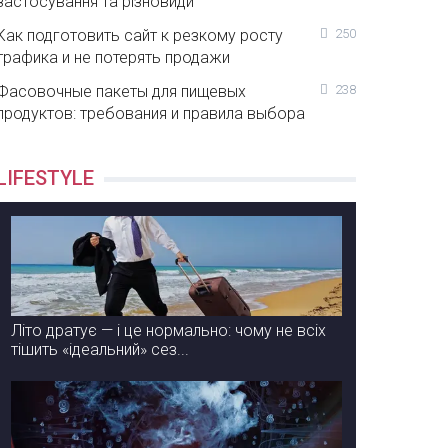
застосування та різновиди
Как подготовить сайт к резкому росту
250
трафика и не потерять продажи
Фасовочные пакеты для пищевых
238
продуктов: требования и правила выбора
LIFESTYLE
Літо дратує — і це нормально: чому не всіх
тішить «ідеальний» сез...