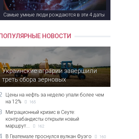
Самые умные люди рождаются в эти 4 даты
ПОПУЛЯРНЫЕ НОВОСТИ
Украинские аграрии завершили
треть сбора зерновых
2
Цены на нефть за неделю упали более чем
на 12%
165
3
Миграционный кризис в Сеуте:
контрабандисты открыли новый
маршрут...
162
4
В Гватемале проснулся вулкан Фуэго
160