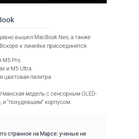
Book
давно вышел MacBook Neo, а также
 Вскоре к линейке присоединятся:
 M5 Pro.
x и M5 Ultra.
я цветовая палитра.
агманская модель с сенсорным OLED-
e, и "похудевшим" корпусом.
что странное на Марсе: ученые не