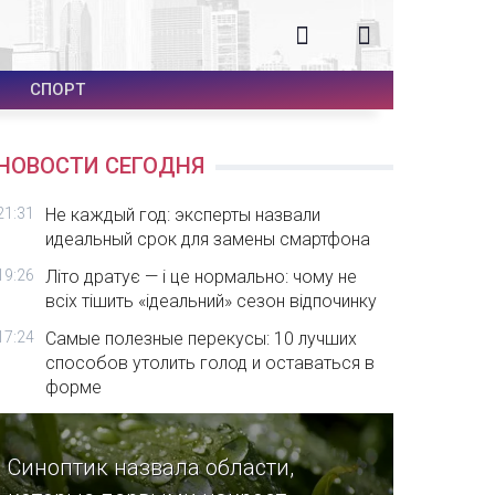
СПОРТ
НОВОСТИ СЕГОДНЯ
21:31
Не каждый год: эксперты назвали
идеальный срок для замены смартфона
19:26
Літо дратує — і це нормально: чому не
всіх тішить «ідеальний» сезон відпочинку
17:24
Самые полезные перекусы: 10 лучших
способов утолить голод и оставаться в
форме
Синоптик назвала области,