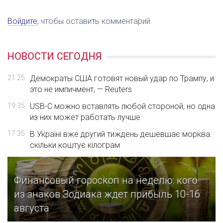
Войдите
, чтобы оставить комментарий.
НОВОСТИ СЕГОДНЯ
21:25
Демократы США готовят новый удар по Трампу, и
это не импичмент, — Reuters
19:35
USB-C можно вставлять любой стороной, но одна
из них может работать лучше
17:35
В Україні вже другий тиждень дешевшає морква:
скільки коштує кілограм
Финансовый гороскоп на неделю: кого
из знаков Зодиака ждет прибыль 10-16
августа