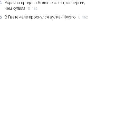
4
Украина продала больше электроэнергии,
чем купила
162
5
В Гватемале проснулся вулкан Фуэго
162