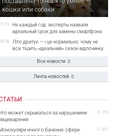
поставлена точка: кто умнее —
кошки или собаки
21:31
Не каждый год: эксперты назвали
идеальный срок для замены смартфона
19:26
Літо дратує — і це нормально: чому не
всіх тішить «ідеальний» сезон відпочинку
Все новости
Лента новостей
СТАТЬИ
Что может скрываться за нарушением
270
пищеварения
Монокуляри нічного бачення: сфери
337