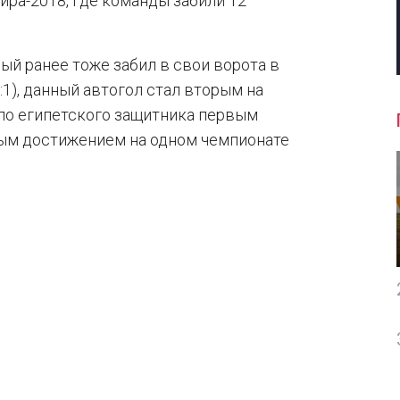
ра-2018, где команды забили 12
рый ранее тоже забил в свои ворота в
:1), данный автогол стал вторым на
ло египетского защитника первым
ным достижением на одном чемпионате