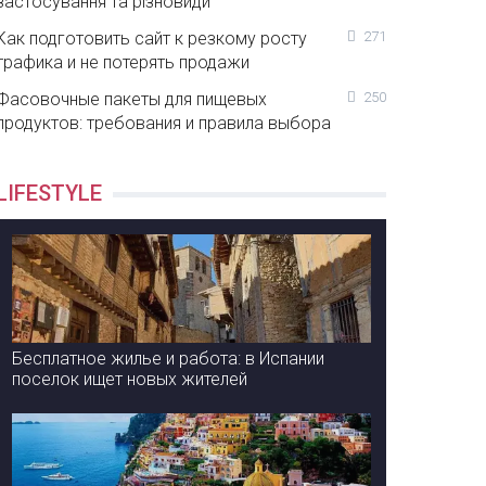
застосування та різновиди
Как подготовить сайт к резкому росту
271
трафика и не потерять продажи
Фасовочные пакеты для пищевых
250
продуктов: требования и правила выбора
LIFESTYLE
Бесплатное жилье и работа: в Испании
поселок ищет новых жителей