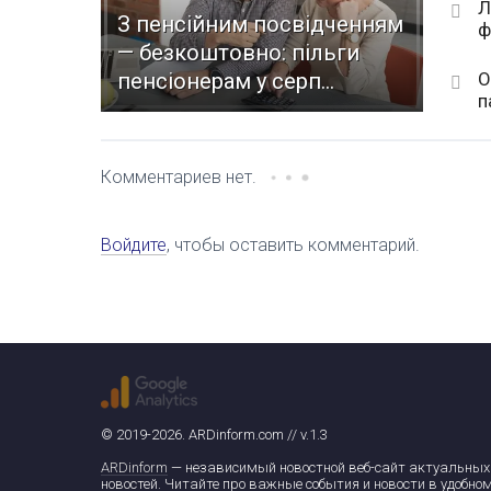
Л
З пенсійним посвідченням
ф
— безкоштовно: пільги
О
пенсіонерам у серп...
п
Комментариев нет.
Войдите
, чтобы оставить комментарий.
© 2019-2026. ARDinform.com // v.1.3
ARDinform
— независимый новостной веб-сайт актуальных
новостей. Читайте про важные события и новости в удобно