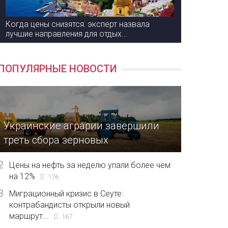
Когда цены снизятся: эксперт назвала
лучшие направления для отдых...
ПОПУЛЯРНЫЕ НОВОСТИ
Украинские аграрии завершили
треть сбора зерновых
2
Цены на нефть за неделю упали более чем
на 12%
176
3
Миграционный кризис в Сеуте:
контрабандисты открыли новый
маршрут...
167