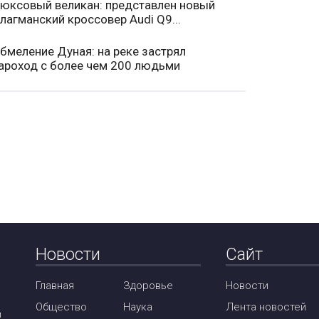
юксовый великан: представлен новый
лагманский кроссовер Audi Q9...
бмеление Дуная: на реке застрял
ароход с более чем 200 людьми
Новости
Сайт
Главная
Здоровье
Новости
Общество
Наука
Лента новостей
м