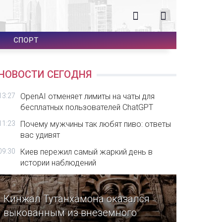
СПОРТ
НОВОСТИ СЕГОДНЯ
13:27
OpenAI отменяет лимиты на чаты для
бесплатных пользователей ChatGPT
11:23
Почему мужчины так любят пиво: ответы
вас удивят
09:30
Киев пережил самый жаркий день в
истории наблюдений
Кинжал Тутанхамона оказался
выкованным из внеземного