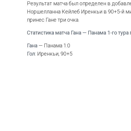
Результат матча был определен в добавл
Норшелланна Кейлеб Иренкьи в 90+5-й ми
принес Гане три очка.
Статистика матча Гана — Панама 1-го тура
Гана
— Панама 1:0
Гол
: Иренкьи, 90+5