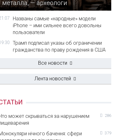
металла, — археологи
21:07
Названы самые «народные» модели
iPhone – ими сильнее всего довольны
пользователи
19:30
Трамп подписал указы об ограничении
гражданства по праву рождения в США
Все новости
Лента новостей
СТАТЬИ
Что может скрываться за нарушением
286
пищеварения
Монокуляри нічного бачення: сфери
379