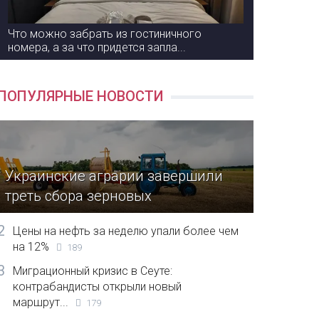
Что можно забрать из гостиничного
номера, а за что придется запла...
ПОПУЛЯРНЫЕ НОВОСТИ
Украинские аграрии завершили
треть сбора зерновых
2
Цены на нефть за неделю упали более чем
на 12%
189
3
Миграционный кризис в Сеуте:
контрабандисты открыли новый
маршрут...
179