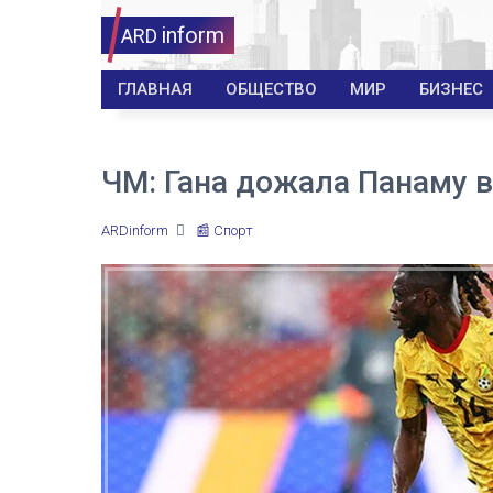
inform
ARD
ГЛАВНАЯ
ОБЩЕСТВО
МИР
БИЗНЕС
ЧМ: Гана дожала Панаму 
ARDinform
📰 Спорт