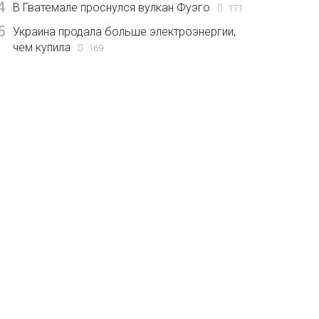
4
В Гватемале проснулся вулкан Фуэго
171
5
Украина продала больше электроэнергии,
чем купила
169