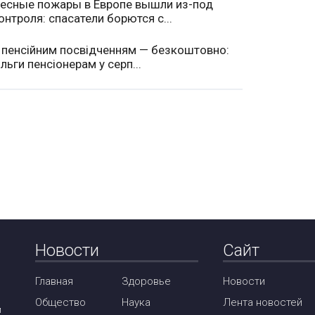
есные пожары в Европе вышли из-под
онтроля: спасатели борются с...
 пенсійним посвідченням — безкоштовно:
ільги пенсіонерам у серп...
Новости
Сайт
Главная
Здоровье
Новости
Общество
Наука
Лента новостей
м