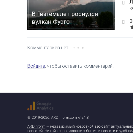
Л
к
В Гватемале проснулся
З
вулкан Фуэго
п
Комментариев нет.
Войдите
, чтобы оставить комментарий.
© 2019-2026. ARDinform.com // v.1.3
ARDinform
— независимый новостной веб-сайт актуальных
новостей. Читайте про важные события и новости в удобно