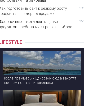
застосування та різновиди
Как подготовить сайт к резкому росту
295
трафика и не потерять продажи
Фасовочные пакеты для пищевых
266
продуктов: требования и правила выбора
LIFESTYLE
После премьеры «Одиссеи» сюда захотят
все: чем поразил итальянски...