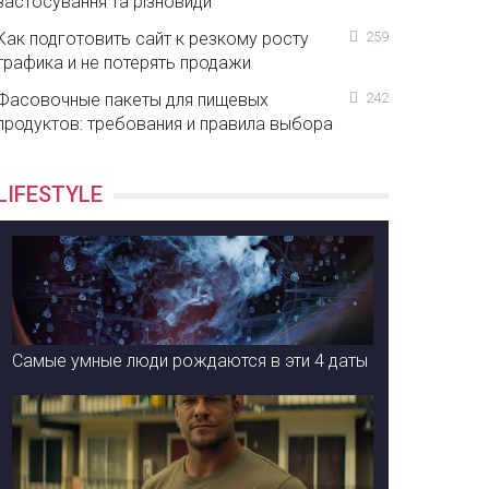
застосування та різновиди
Как подготовить сайт к резкому росту
259
трафика и не потерять продажи
Фасовочные пакеты для пищевых
242
продуктов: требования и правила выбора
LIFESTYLE
Самые умные люди рождаются в эти 4 даты