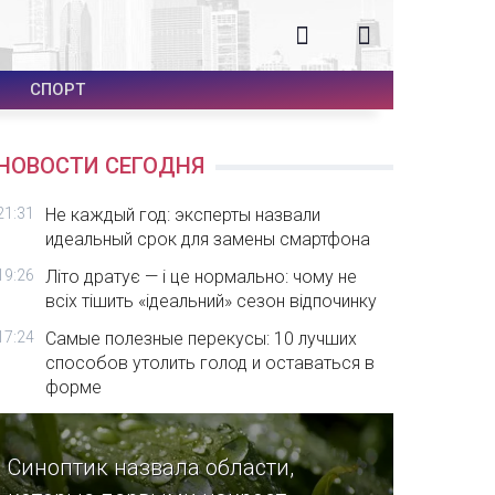
СПОРТ
НОВОСТИ СЕГОДНЯ
21:31
Не каждый год: эксперты назвали
идеальный срок для замены смартфона
19:26
Літо дратує — і це нормально: чому не
всіх тішить «ідеальний» сезон відпочинку
17:24
Самые полезные перекусы: 10 лучших
способов утолить голод и оставаться в
форме
Синоптик назвала области,