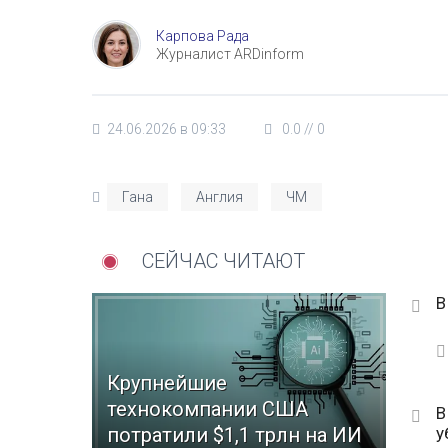
Карпова Рада
Журналист ARDinform
24.06.2026 в 09:33
0.0
//
0
Гана
Англия
ЧМ
СЕЙЧАС ЧИТАЮТ
В
Крупнейшие
технокомпании США
В
у
потратили $1,1 трлн на ИИ