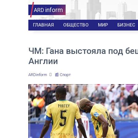
inform
ARD
ГЛАВНАЯ
ОБЩЕСТВО
МИР
БИЗНЕС
ЧМ: Гана выстояла под б
Англии
ARDinform
📰 Спорт