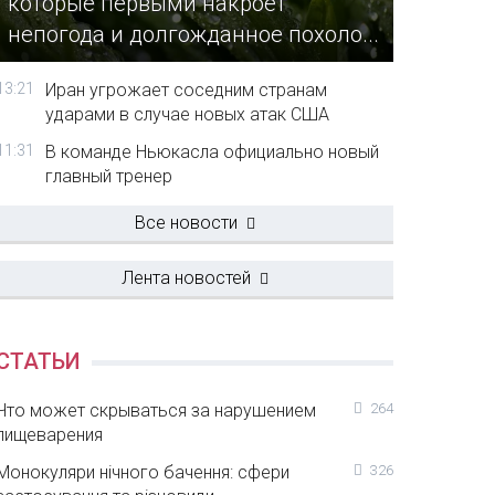
которые первыми накроет
непогода и долгожданное похоло...
13:21
Иран угрожает соседним странам
ударами в случае новых атак США
11:31
В команде Ньюкасла официально новый
главный тренер
Все новости
Лента новостей
СТАТЬИ
Что может скрываться за нарушением
264
пищеварения
Монокуляри нічного бачення: сфери
326