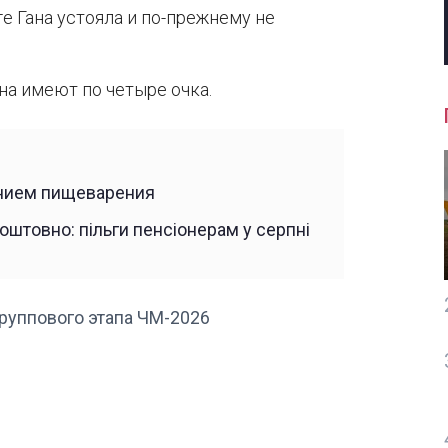
ге Гана устояла и по-прежнему не
на имеют по четыре очка.
ением пищеварения
штовно: пільги пенсіонерам у серпні
 группового этапа ЧМ-2026