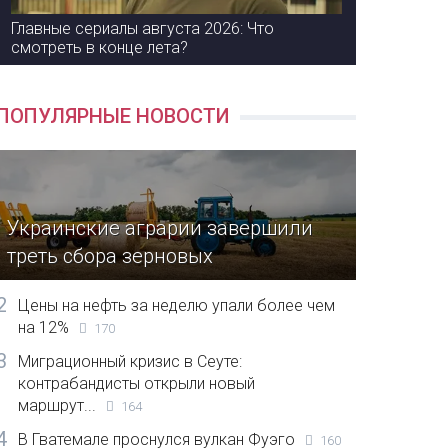
Главные сериалы августа 2026: Что
смотреть в конце лета?
ПОПУЛЯРНЫЕ НОВОСТИ
Украинские аграрии завершили
треть сбора зерновых
2
Цены на нефть за неделю упали более чем
на 12%
170
3
Миграционный кризис в Сеуте:
контрабандисты открыли новый
маршрут...
164
4
В Гватемале проснулся вулкан Фуэго
160