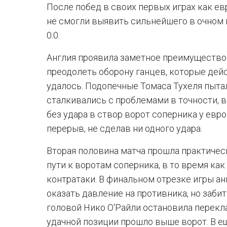
После побед в своих первых играх как ев
не смогли выявить сильнейшего в очном
0:0.
Англия проявила заметное преимущество 
преодолеть оборону ганцев, которые дей
удалось. Подопечные Томаса Тухеля пыта
сталкивались с проблемами в точности, в
без удара в створ ворот соперника у евр
перерыв, не сделав ни одного удара.
Вторая половина матча прошла практичес
пути к воротам соперника, в то время ка
контратаки. В финальном отрезке игры а
оказать давление на противника, но забит
головой Нико О'Райли остановила перекла
удачной позиции прошло выше ворот. В е