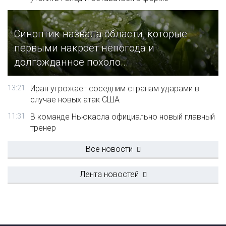
Синоптик назвала области, которые
первыми накроет непогода и
долгожданное похоло...
13:21
Иран угрожает соседним странам ударами в
случае новых атак США
11:31
В команде Ньюкасла официально новый главный
тренер
Все новости
Лента новостей