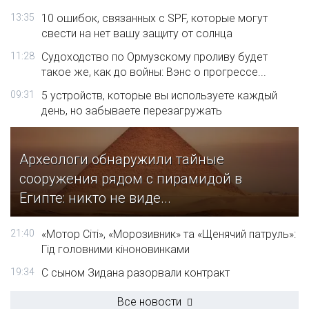
13:35
10 ошибок, связанных с SPF, которые могут
свести на нет вашу защиту от солнца
11:28
Судоходство по Ормузскому проливу будет
такое же, как до войны: Вэнс о прогрессе...
09:31
5 устройств, которые вы используете каждый
день, но забываете перезагружать
Археологи обнаружили тайные
сооружения рядом с пирамидой в
Египте: никто не виде...
21:40
«Мотор Сіті», «Морозивник» та «Щенячий патруль»:
Гід головними кіноновинками
19:34
С сыном Зидана разорвали контракт
Все новости