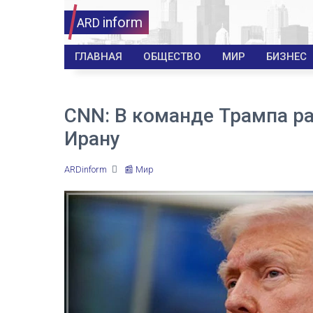
inform
ARD
ГЛАВНАЯ
ОБЩЕСТВО
МИР
БИЗНЕС
CNN: В команде Трампа р
Ирану
ARDinform
📰 Мир