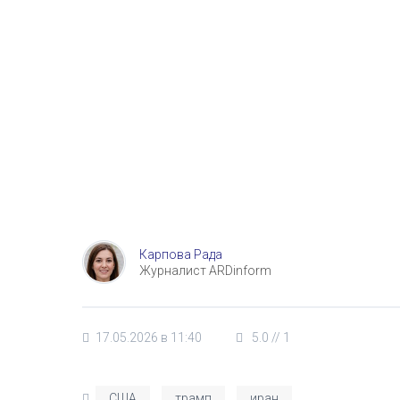
Карпова Рада
Журналист ARDinform
17.05.2026 в 11:40
5.0
//
1
США
трамп
иран