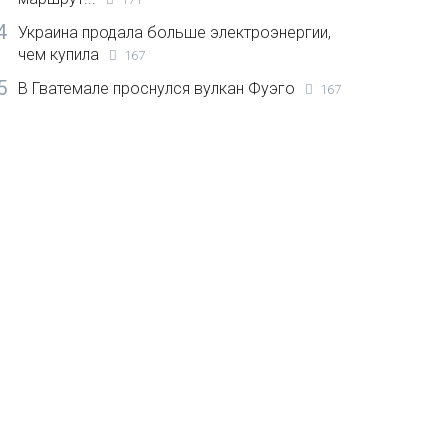
4
Украина продала больше электроэнергии,
чем купила
167
5
В Гватемале проснулся вулкан Фуэго
167