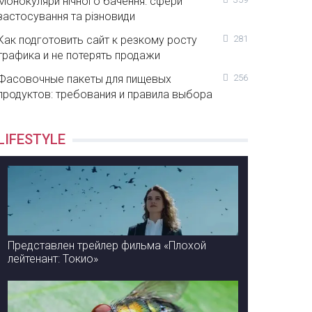
Монокуляри нічного бачення: сфери
застосування та різновиди
Как подготовить сайт к резкому росту
281
трафика и не потерять продажи
Фасовочные пакеты для пищевых
256
продуктов: требования и правила выбора
LIFESTYLE
Представлен трейлер фильма «Плохой
лейтенант: Токио»