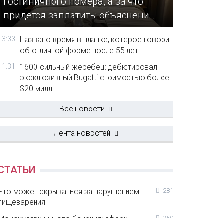
гостиничного номера, а за что
придется заплатить: объяснени...
13:33
Названо время в планке, которое говорит
об отличной форме после 55 лет
11:31
1600-сильный жеребец: дебютировал
эксклюзивный Bugatti стоимостью более
$20 милл...
Все новости
Лента новостей
СТАТЬИ
Что может скрываться за нарушением
281
пищеварения
359