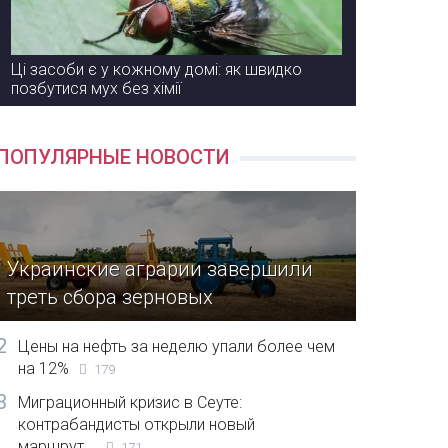
Ці засоби є у кожному домі: як швидко
позбутися мух без хімії
ПОПУЛЯРНЫЕ НОВОСТИ
Украинские аграрии завершили
треть сбора зерновых
2
Цены на нефть за неделю упали более чем
на 12%
179
3
Миграционный кризис в Сеуте:
контрабандисты открыли новый
маршрут...
171