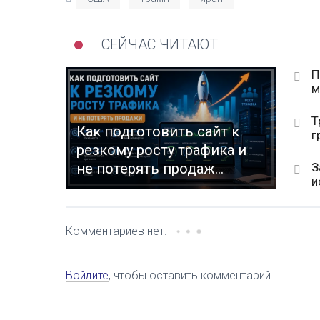
СЕЙЧАС ЧИТАЮТ
П
м
Т
Как подготовить сайт к
г
резкому росту трафика и
З
не потерять продаж...
и
Комментариев нет.
Войдите
, чтобы оставить комментарий.