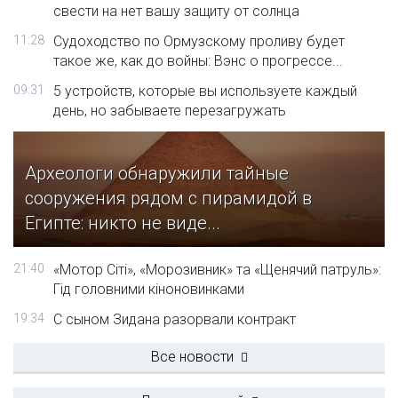
свести на нет вашу защиту от солнца
11:28
Судоходство по Ормузскому проливу будет
такое же, как до войны: Вэнс о прогрессе...
09:31
5 устройств, которые вы используете каждый
день, но забываете перезагружать
Археологи обнаружили тайные
сооружения рядом с пирамидой в
Египте: никто не виде...
21:40
«Мотор Сіті», «Морозивник» та «Щенячий патруль»:
Гід головними кіноновинками
19:34
С сыном Зидана разорвали контракт
Все новости