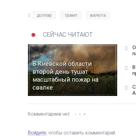
доллар
трамп
валюта
СЕЙЧАС ЧИТАЮТ
О
п
В Киевской области
В
второй день тушат
п
масштабный пожар на
С
свалке
А
Комментариев нет.
Войдите
, чтобы оставить комментарий.