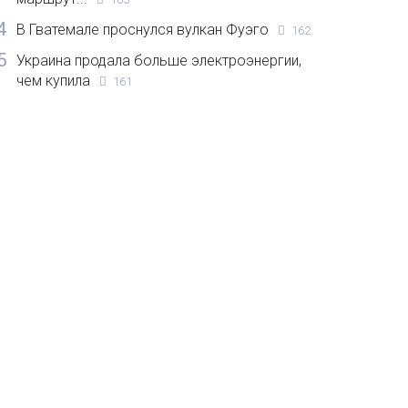
4
В Гватемале проснулся вулкан Фуэго
162
5
Украина продала больше электроэнергии,
чем купила
161