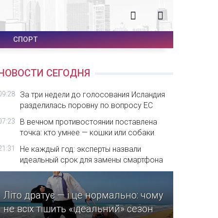
СПОРТ
НОВОСТИ СЕГОДНЯ
09:28
За три недели до голосования Исландия
разделилась поровну по вопросу ЕС
07:23
В вечном противостоянии поставлена
точка: кто умнее — кошки или собаки
21:31
Не каждый год: эксперты назвали
идеальный срок для замены смартфона
Літо дратує — і це нормально: чому
не всіх тішить «ідеальний» сезон