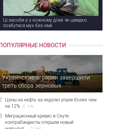
Ці засоби є у кожному домі: як швидко
позбутися мух без хімії
ПОПУЛЯРНЫЕ НОВОСТИ
Украинские аграрии завершили
треть сбора зерновых
2
Цены на нефть за неделю упали более чем
на 12%
176
3
Миграционный кризис в Сеуте:
контрабандисты открыли новый
маршрут...
165