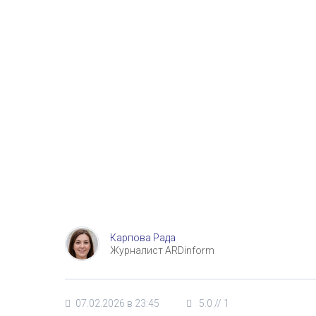
Карпова Рада
Журналист ARDinform
07.02.2026 в 23:45
5.0
//
1