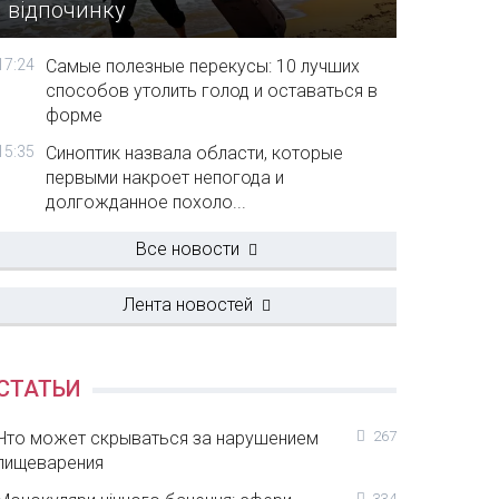
відпочинку
17:24
Самые полезные перекусы: 10 лучших
способов утолить голод и оставаться в
форме
15:35
Синоптик назвала области, которые
первыми накроет непогода и
долгожданное похоло...
Все новости
Лента новостей
СТАТЬИ
Что может скрываться за нарушением
267
пищеварения
334