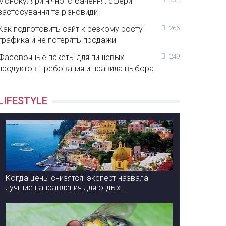
Монокуляри нічного бачення: сфери
застосування та різновиди
Как подготовить сайт к резкому росту
266
трафика и не потерять продажи
Фасовочные пакеты для пищевых
249
продуктов: требования и правила выбора
LIFESTYLE
Когда цены снизятся: эксперт назвала
лучшие направления для отдых...