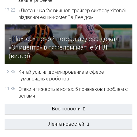
землетрясение
17:22
«Люта нічка 2»: вийшов трейлер сиквелу хітової
різдвяної екшн-комедії з Девідом ...
«Шахтер» ценой потери лидера дожал
«Эпицентр» в тяжелом матче УПЛ
(видео)
13:35
Китай усилил доминирование в сфере
гуманоидных роботов
11:36
Отеки и тяжесть в ногах: 5 признаков проблем с
венами
Все новости
Лента новостей