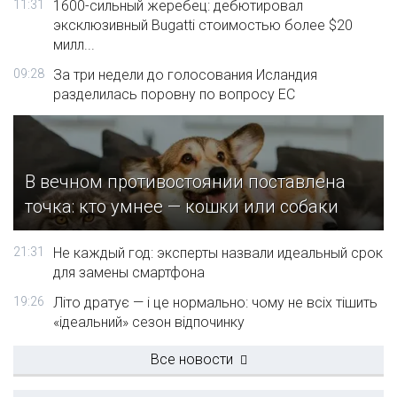
11:31
1600-сильный жеребец: дебютировал
эксклюзивный Bugatti стоимостью более $20
милл...
09:28
За три недели до голосования Исландия
разделилась поровну по вопросу ЕС
В вечном противостоянии поставлена
точка: кто умнее — кошки или собаки
21:31
Не каждый год: эксперты назвали идеальный срок
для замены смартфона
19:26
Літо дратує — і це нормально: чому не всіх тішить
«ідеальний» сезон відпочинку
Все новости