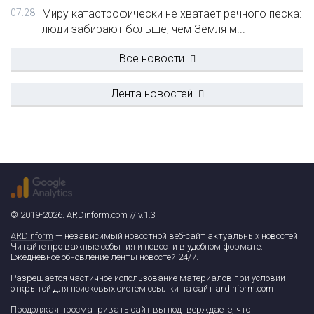
07:28
Миру катастрофически не хватает речного песка:
люди забирают больше, чем Земля м...
Все новости
Лента новостей
© 2019-2026. ARDinform.com // v.1.3
ARDinform
— независимый новостной веб-сайт актуальных новостей.
Читайте про важные события и новости в удобном формате.
Ежедневное обновление ленты новостей 24/7.
Разрешается частичное использование материалов при условии
открытой для поисковых систем ссылки на сайт ardinform.com
Продолжая просматривать сайт вы подтверждаете, что