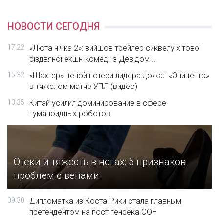
НОВОСТИ СЕГОДНЯ
17:22
«Люта нічка 2»: вийшов трейлер сиквелу хітової
різдвяної екшн-комедії з Девідом ...
15:32
«Шахтер» ценой потери лидера дожал «Эпицентр»
в тяжелом матче УПЛ (видео)
13:35
Китай усилил доминирование в сфере
гуманоидных роботов
Отеки и тяжесть в ногах: 5 признаков
проблем с венами
09:30
Дипломатка из Коста-Рики стала главным
претендентом на пост генсека ООН