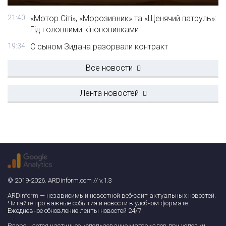
21:40
«Мотор Сіті», «Морозивник» та «Щенячий патруль»:
Гід головними кіноновинками
19:34
С сыном Зидана разорвали контракт
Все новости
Лента новостей
© 2019-2026. ARDinform.com // v.1.3
ARDinform
— независимый новостной веб-сайт актуальных новостей.
Читайте про важные события и новости в удобном формате.
Ежедневное обновление ленты новостей 24/7.
Разрешается частичное использование материалов при условии