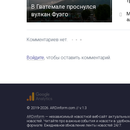
т
В Гватемале проснулся
М
вулкан Фуэго
а
Комментариев нет.
Войдите
, чтобы оставить комментарий.
© 2019-2026. ARDinform.com // v.1.3
ARDinform
— независимый новостной веб-сайт актуальных
новостей. Читайте про важные события и новости в удобно
формате. Ежедневное обновление ленты новостей 24/7.