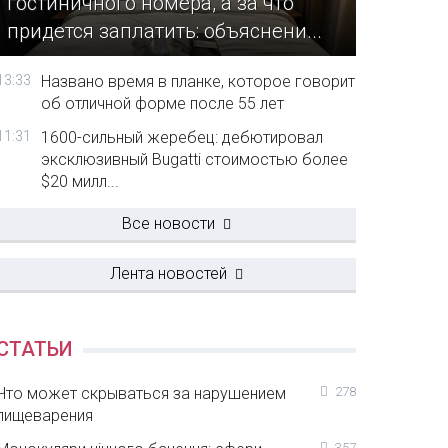
гостиничного номера, а за что
придется заплатить: объяснени...
13:33
Названо время в планке, которое говорит
об отличной форме после 55 лет
11:31
1600-сильный жеребец: дебютировал
эксклюзивный Bugatti стоимостью более
$20 милл...
Все новости
Лента новостей
СТАТЬИ
Что может скрываться за нарушением
278
пищеварения
357