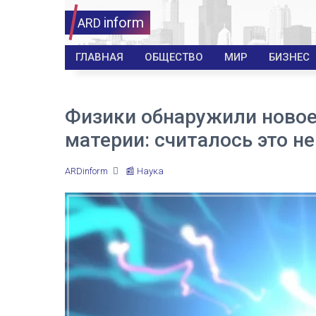
inform
ARD
ГЛАВНАЯ
ОБЩЕСТВО
МИР
БИЗНЕС
Физики обнаружили новое
материи: считалось это 
ARDinform
📰 Наука