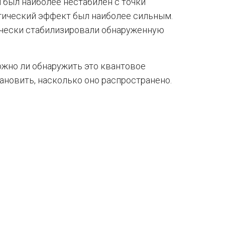
л был наиболее нестабилен с точки
огический эффект был наиболее сильным.
чески стабилизировали обнаруженную
ожно ли обнаружить это квантовое
тановить, насколько оно распространено.