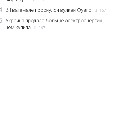
4
В Гватемале проснулся вулкан Фуэго
167
5
Украина продала больше электроэнергии,
чем купила
167