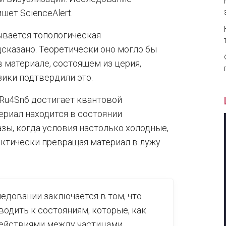
шет ScienceAlert.
ывается топологическая
дсказано. Теоретически оно могло бы
в материале, состоящем из церия,
зики подтвердили это.
Ru4Sn6 достигает квантовой
териал находится в состоянии
ы, когда условия настолько холодные,
ктически превращая материал в лужу
едовании заключается в том, что
одить к состояниям, которые, как
ействиями между частицами,