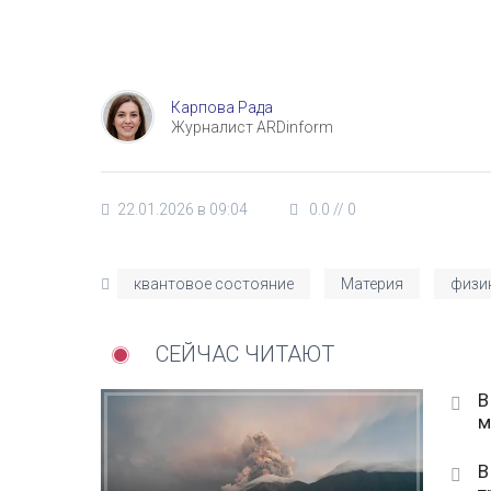
Карпова Рада
Журналист ARDinform
22.01.2026 в 09:04
0.0
//
0
квантовое состояние
Материя
физи
СЕЙЧАС ЧИТАЮТ
В
м
В