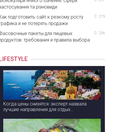
Монокуляри нічного бачення: сфери
застосування та різновиди
Как подготовить сайт к резкому росту
279
трафика и не потерять продажи
Фасовочные пакеты для пищевых
256
продуктов: требования и правила выбора
LIFESTYLE
Когда цены снизятся: эксперт назвала
лучшие направления для отдых...