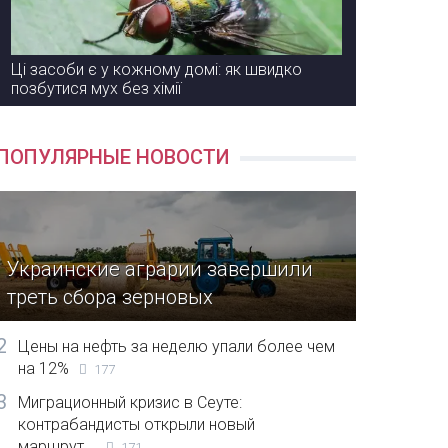
Ці засоби є у кожному домі: як швидко
позбутися мух без хімії
ПОПУЛЯРНЫЕ НОВОСТИ
Украинские аграрии завершили
треть сбора зерновых
2
Цены на нефть за неделю упали более чем
на 12%
177
3
Миграционный кризис в Сеуте:
контрабандисты открыли новый
маршрут...
171