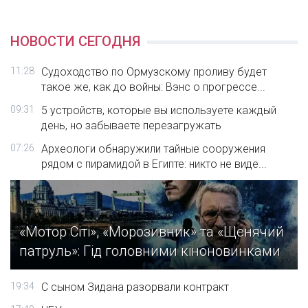
НОВОСТИ СЕГОДНЯ
11:28
Судоходство по Ормузскому проливу будет
такое же, как до войны: Вэнс о прогрессе...
09:31
5 устройств, которые вы используете каждый
день, но забываете перезагружать
07:26
Археологи обнаружили тайные сооружения
рядом с пирамидой в Египте: никто не виде...
«Мотор Сіті», «Морозивник» та «Щенячий
патруль»: Гід головними кіноновинками
19:34
С сыном Зидана разорвали контракт