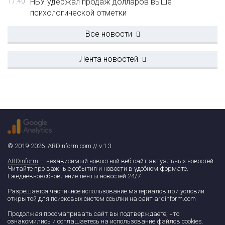
17:40
НБУ удержал продаж долларов выше
психологической отметки
Все новости
Лента новостей
© 2019-2026. ARDinform.com // v.1.3
ARDinform
— независимый новостной веб-сайт актуальных новостей.
Читайте про важные события и новости в удобном формате.
Ежедневное обновление ленты новостей 24/7.
Разрешается частичное использование материалов при условии
открытой для поисковых систем ссылки на сайт ardinform.com
Продолжая просматривать сайт вы подтверждаете, что
ознакомились и соглашаетесь на использование файлов cookies.